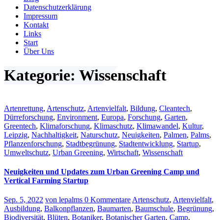
Datenschutzerklärung
Impressum
Kontakt
Links
Start
Über Uns
Kategorie: Wissenschaft
Artenrettung
,
Artenschutz
,
Artenvielfalt
,
Bildung
,
Cleantech
,
Dürreforschung
,
Environment
,
Europa
,
Forschung
,
Garten
,
Greentech
,
Klimaforschung
,
Klimaschutz
,
Klimawandel
,
Kultur
,
Leipzig
,
Nachhaltigkeit
,
Naturschutz
,
Neuigkeiten
,
Palmen
,
Palms
,
Pflanzenforschung
,
Stadtbegrünung
,
Stadtentwicklung
,
Startup
,
Umweltschutz
,
Urban Greening
,
Wirtschaft
,
Wissenschaft
Neuigkeiten und Updates zum Urban Greening Camp und
Vertical Farming Startup
Sep. 5, 2022
von lepalms
0 Kommentare
Artenschutz
,
Artenvielfalt
,
Ausbildung
,
Balkonpflanzen
,
Baumarten
,
Baumschule
,
Begrünung
,
Biodiversität
,
Blüten
,
Botaniker
,
Botanischer Garten
,
Camp
,