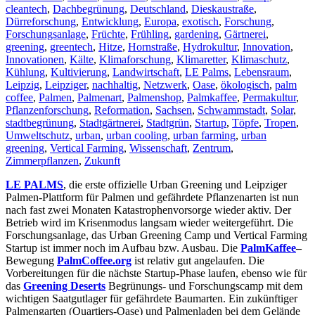
cleantech
,
Dachbegrünung
,
Deutschland
,
Dieskaustraße
,
Dürreforschung
,
Entwicklung
,
Europa
,
exotisch
,
Forschung
,
Forschungsanlage
,
Früchte
,
Frühling
,
gardening
,
Gärtnerei
,
greening
,
greentech
,
Hitze
,
Hornstraße
,
Hydrokultur
,
Innovation
,
Innovationen
,
Kälte
,
Klimaforschung
,
Klimaretter
,
Klimaschutz
,
Kühlung
,
Kultivierung
,
Landwirtschaft
,
LE Palms
,
Lebensraum
,
Leipzig
,
Leipziger
,
nachhaltig
,
Netzwerk
,
Oase
,
ökologisch
,
palm
coffee
,
Palmen
,
Palmenart
,
Palmenshop
,
Palmkaffee
,
Permakultur
,
Pflanzenforschung
,
Reformation
,
Sachsen
,
Schwammstadt
,
Solar
,
stadtbegrünung
,
Stadtgärtnerei
,
Stadtgrün
,
Startup
,
Töpfe
,
Tropen
,
Umweltschutz
,
urban
,
urban cooling
,
urban farming
,
urban
greening
,
Vertical Farming
,
Wissenschaft
,
Zentrum
,
Zimmerpflanzen
,
Zukunft
LE PALMS
, die erste offizielle Urban Greening und Leipziger
Palmen-Plattform für Palmen und gefährdete Pflanzenarten ist nun
nach fast zwei Monaten Katastrophenvorsorge wieder aktiv. Der
Betrieb wird im Krisenmodus langsam wieder weitergeführt. Die
Forschungsanlage, das Urban Greening Camp und Vertical Farming
Startup ist immer noch im Aufbau bzw. Ausbau. Die
PalmKaffee
–
Bewegung
PalmCoffee.org
ist relativ gut angelaufen. Die
Vorbereitungen für die nächste Startup-Phase laufen, ebenso wie für
das
Greening Deserts
Begrünungs- und Forschungscamp mit dem
wichtigen Saatgutlager für gefährdete Baumarten. Ein zukünftiger
Palmengarten (Quartiers-Oase) und Palmenladen bei dem Gelände