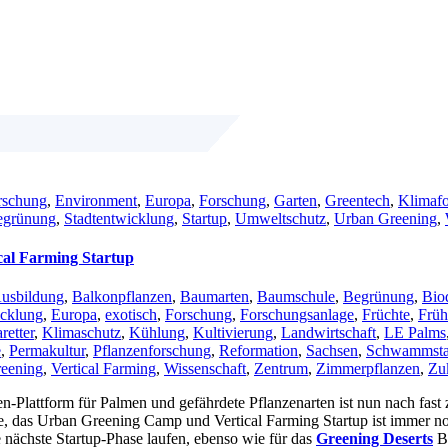
rschung
,
Environment
,
Europa
,
Forschung
,
Garten
,
Greentech
,
Klimaf
egrünung
,
Stadtentwicklung
,
Startup
,
Umweltschutz
,
Urban Greening
,
al Farming Startup
usbildung
,
Balkonpflanzen
,
Baumarten
,
Baumschule
,
Begrünung
,
Biod
cklung
,
Europa
,
exotisch
,
Forschung
,
Forschungsanlage
,
Früchte
,
Früh
retter
,
Klimaschutz
,
Kühlung
,
Kultivierung
,
Landwirtschaft
,
LE Palms
e
,
Permakultur
,
Pflanzenforschung
,
Reformation
,
Sachsen
,
Schwammsta
reening
,
Vertical Farming
,
Wissenschaft
,
Zentrum
,
Zimmerpflanzen
,
Zu
men-Plattform für Palmen und gefährdete Pflanzenarten ist nun nach fa
e, das Urban Greening Camp und Vertical Farming Startup ist immer 
ie nächste Startup-Phase laufen, ebenso wie für das
Greening Deserts
Be