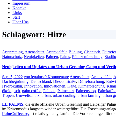
Impressum
Kontakt
Links
Start
Über Uns
Schlagwort: Hitze
Artenrettung
,
Artenschutz
,
Artenvielfalt
,
Bildung
,
Cleantech
,
Dürrefo
Naturschutz
,
Neuigkeiten
,
Palmen
,
Palms
,
Pflanzenforschung
,
Stadtb
Neuigkeiten und Updates zum Urban Greening Camp und Vertic
Sep. 5, 2022
von lepalms
0 Kommentare
Artenschutz
,
Artenvielfalt
,
A
Dachbegrünung
,
Deutschland
,
Dieskaustraße
,
Dürreforschung
,
Entwi
Hydrokultur
,
Innovation
,
Innovationen
,
Kälte
,
Klimaforschung
,
Klima
ökologisch
,
palm coffee
,
Palmen
,
Palmenart
,
Palmenshop
,
Palmkaffe
Tropen
,
Umweltschutz
,
urban
,
urban cooling
,
urban farming
,
urban g
LE PALMS
, die erste offizielle Urban Greening und Leipziger Pal
im Krisenmodus langsam wieder weitergeführt. Die Forschungsanlag
PalmCoffee.org
ist relativ gut angelaufen. Die Vorbereitungen für d