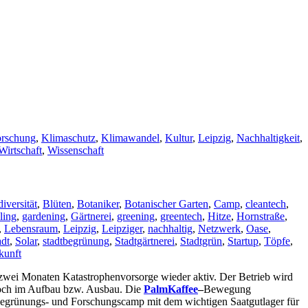
orschung
,
Klimaschutz
,
Klimawandel
,
Kultur
,
Leipzig
,
Nachhaltigkeit
,
Wirtschaft
,
Wissenschaft
iversität
,
Blüten
,
Botaniker
,
Botanischer Garten
,
Camp
,
cleantech
,
ling
,
gardening
,
Gärtnerei
,
greening
,
greentech
,
Hitze
,
Hornstraße
,
,
Lebensraum
,
Leipzig
,
Leipziger
,
nachhaltig
,
Netzwerk
,
Oase
,
dt
,
Solar
,
stadtbegrünung
,
Stadtgärtnerei
,
Stadtgrün
,
Startup
,
Töpfe
,
kunft
st zwei Monaten Katastrophenvorsorge wieder aktiv. Der Betrieb wird
noch im Aufbau bzw. Ausbau. Die
PalmKaffee
–
Bewegung
grünungs- und Forschungscamp mit dem wichtigen Saatgutlager für