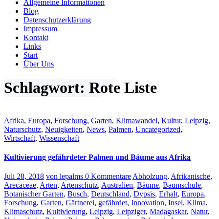
Allgemeine Informationen
Blog
Datenschutzerklärung
Impressum
Kontakt
Links
Start
Über Uns
Schlagwort: Rote Liste
Afrika
,
Europa
,
Forschung
,
Garten
,
Klimawandel
,
Kultur
,
Leipzig
,
Naturschutz
,
Neuigkeiten
,
News
,
Palmen
,
Uncategorized
,
Wirtschaft
,
Wissenschaft
Kultivierung gefährdeter Palmen und Bäume aus Afrika
Juli 28, 2018
von lepalms
0 Kommentare
Abholzung
,
Afrikanische
,
Arecaceae
,
Arten
,
Artenschutz
,
Australien
,
Bäume
,
Baumschule
,
Botanischer Garten
,
Busch
,
Deutschland
,
Dypsis
,
Erhalt
,
Europa
,
Forschung
,
Garten
,
Gärtnerei
,
gefährdet
,
Innovation
,
Insel
,
Klima
,
Klimaschutz
,
Kultivierung
,
Leipzig
,
Leipziger
,
Madagaskar
,
Natur
,