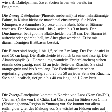
wie z.B. Dattelpalmen. Zwei Sorten haben wir bereits im
Programm.
Die Zwerg-Dattelpalme (Phoenix roebelenii) ist eine mehrstämmige
Palme, in Kultur bleibt sie manchmal einstämmig. Sie bildet
Klumpen, wo stammlose Sprosse um die Basis höherer Stämme
wachsen. Der Stamm wird 1 bis 2, selten bis 3 m hoch. Der
Durchmesser beträgt ohne Blattscheiden bis 10 cm. Der Stamm ist
aufrecht oder gedreht, hell, im Alter glatt werdend. Er ist mit
diamantförmigen Blattbasen besetzt.
Die Blätter sind bogig, 1 bis 1,5, selten 2 m lang. Der Pseudostiel ist
rund 50 cm lang. Die Blattscheide ist rötlich braun und faserig. Die
Akanthophylle (zu Dornen umgewandelte Fiederblättchen) stehen
einzeln oder paarig, rund 12 an jeder Seite der Rhachis. Sie sind
orange-grün und bis 8 cm lang. Die Fiederblättchen stehen
regelmäßig, gegenständig, rund 25 bis 50 an jeder Seite der Rhachis.
Sie sind linealisch, tief grün bis 40 cm lang und 1,2 cm breit.
Die Zwerg-Dattelpalme kommt im Norden von Laos (Nam Ou-Tal),
Vietnam (Nähe von Lai Châu, Lai Châu) und im Süden von China
(Xishuangbanna-Region in Yunnan) vor. Sie kommt vor allem
entlang der Ufer des Mekong vor. Sie wächst an Flüssen oder auf