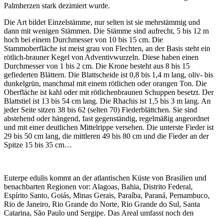
Palmherzen stark dezimiert wurde.
Die Art bildet Einzelstämme, nur selten ist sie mehrstämmig und
dann mit wenigen Stämmen. Die Stämme sind aufrecht, 5 bis 12 m
hoch bei einem Durchmesser von 10 bis 15 cm. Die
Stammoberfläche ist meist grau von Flechten, an der Basis steht ein
rötlich-brauner Kegel von Adventivwurzeln. Diese haben einen
Durchmesser von 1 bis 2 cm. Die Krone besteht aus 8 bis 15
gefiederten Blättern. Die Blattscheide ist 0,8 bis 1,4 m lang, oliv- bis
dunkelgrün, manchmal mit einem rötlichen oder orangen Ton. Die
Oberfläche ist kahl oder mit rötlichenbraunen Schuppen besetzt. Der
Blattstiel ist 13 bis 54 cm lang. Die Rhachis ist 1,5 bis 3 m lang. An
jeder Seite sitzen 38 bis 62 (selten 70) Fiederblättchen. Sie sind
abstehend oder hängend, fast gegenständig, regelmäßig angeordnet
und mit einer deutlichen Mittelrippe versehen. Die unterste Fieder ist
29 bis 50 cm lang, die mittleren 49 bis 80 cm und die Fieder an der
Spitze 15 bis 35 cm…
Euterpe edulis kommt an der atlantischen Küste von Brasilien und
benachbarten Regionen vor: Alagoas, Bahia, Distrito Federal,
Espírito Santo, Goiás, Minas Gerais, Paraíba, Paraná, Pernambuco,
Rio de Janeiro, Rio Grande do Norte, Rio Grande do Sul, Santa
Catarina, São Paulo und Sergipe. Das Areal umfasst noch den