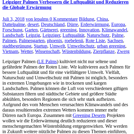
Leipziger Palmen Verbessern die Luftqualität und Reduzieren
die Globale Erwärmung
Juli 3, 2018
von lepalms
0 Kommentare
Bildung
,
China
,
Dattelpalme
,
desert
,
Deutschland
,
Dürre
,
Erderwärmung
,
Europa
,
Forschung
,
Garten
,
Gärtnerei
,
greening
,
Innovation
,
Klimawandel
,
Landschaft
,
Leipzig
,
Leipziger
,
Luftqualität
,
Naturschutz
,
Palme
,
Palmen
,
Palmengarten
,
phoenix
,
roebelenii
,
Rote Liste
,
Sachsen
,
stadtbegrünung
,
Startup
,
Umwelt
,
Umweltschutz
,
urban greening
,
Vietnam
,
Wetter
,
Wissenschaft
,
Wüstenbildung
,
Zierpflanze
,
Zwerg
Leipziger Palmen (
LE Palms
) kultiviert nicht nur seltene und
gefährdete Palmen der Roten Liste. Wir kultivieren auch Palmen für
bessere Luftqualität und für eine vielfältigere Umwelt. Vielfalt,
Naturschutz und Umweltschutz mit Palmen ist möglich, besonders
in extremen Umgebungen wie in trockenen und kargen
Landschaften.
Palmen können die Luft von verschiedenen giftigen
Substanzen filtern und städtische Gebiete und größere Städte
abkühlen, besonders Regionen die sich sehr stark aufheizen.
Aufgrund des vom Menschen verursachten Klimawandels und des
daraus resultierenden extremen Wetters kommen immer mehr
Dürren nach Europa.
Zusammen mit
Greening Deserts
Projekten
wollen wir die Erderwärmung deutlich reduzieren und dieser
menschengemachten Wüstenbildung entgegenwirken. Wir werden
in Zukunft weitere nützliche Palmen zu diesen Themen einführen,