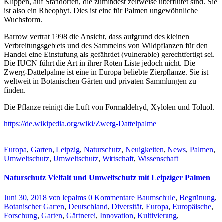
Klippen, auf Standorten, die zumindest zeitweise überflutet sind. Sie
ist also ein Rheophyt. Dies ist eine für Palmen ungewöhnliche
Wuchsform.
Barrow vertrat 1998 die Ansicht, dass aufgrund des kleinen
Verbreitungsgebiets und des Sammelns von Wildpflanzen für den
Handel eine Einstufung als gefährdet (vulnerable) gerechtfertigt sei.
Die IUCN führt die Art in ihrer Roten Liste jedoch nicht. Die
Zwerg-Dattelpalme ist eine in Europa beliebte Zierpflanze. Sie ist
weltweit in Botanischen Gärten und privaten Sammlungen zu
finden.
Die Pflanze reinigt die Luft von Formaldehyd, Xylolen und Toluol.
https://de.wikipedia.org/wiki/Zwerg-Dattelpalme
Europa
,
Garten
,
Leipzig
,
Naturschutz
,
Neuigkeiten
,
News
,
Palmen
,
Umweltschutz
,
Umweltschutz
,
Wirtschaft
,
Wissenschaft
Naturschutz Vielfalt und Umweltschutz mit Leipziger Palmen
Juni 30, 2018
von lepalms
0 Kommentare
Baumschule
,
Begrünung
,
Botanischer Garten
,
Deutschland
,
Diversität
,
Europa
,
Europäische
,
Forschung
,
Garten
,
Gärtnerei
,
Innovation
,
Kultivierung
,