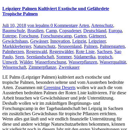
Leipziger Palmen Kultiviert Exotische und Gefährdete
Tropische Palmen
Juli 10, 2018
von lepalms
0 Kommentare
Arten
,
Artenschutz
,
Baumschule
,
Brasilien
,
Camp
,
Copsudener
,
Deutschland
,
Europa
,
Euterpe
,
Forschung
,
Forschungscamp
,
Garten
,
Gärtnerei
,
Gewächshaus
,
Gewässer
,
Innovation
,
Leipzig
,
Leipziger
,
Markkleeberger
,
Naturschutz
,
Neuseenland
,
Palmen
,
Palmengarten
,
Palmherzen
,
Regenwald
,
Regenwälder
,
Rote Liste
,
Sachsen
,
Sao
Paulo
,
Seen
,
Seenlandschaft
,
Sommer
,
Südamerika
,
tropisch
,
Umwelt
,
Wälder
,
Wasserforschung
,
Wasserpflanzen
,
Wasserqualität
,
Wissenschaft
,
Zimmerpflanze
,
Zwenkauer
LE Palms (Leipziger Palmen) kultiviert auch exotische und
tropische Palmen, besonders seltene und vom Aussterben bedrohte
Arten. Zusammen mit
Greening Deserts
wollen wir auch die vom
Aussterben bedrohten Palmen der Roten Liste kultivieren. Für diese
Arbeit brauchen wir Gewächshäuser und jede Unterstützung.
Deshalb wollen wir im zukünftigen Begrünungs- und
Forschungscamp in der Tagebaulandschaft bei Leipzig in Sachsen
ein zusätzliches Gewächshaus für tropische Pflanzen errichten.
Wenn alles gut läuft und wir endlich finanzielle Unterstützung für
diese und andere wichtige Naturschutzarbeiten bekommen, können
wir vielleicht noch in diesem Jahr mit den ersten Vorbereitungen vor