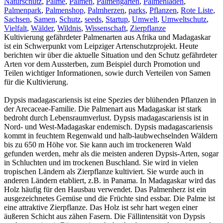
Naturschutz
,
Palme
,
Palmen
,
Palmengarten
,
Palmenladen
,
Palmenpark
,
Palmenshop
,
Palmherzen
,
parks
,
Pflanzen
,
Rote Liste
,
Sachsen
,
Samen
,
Schutz
,
seeds
,
Startup
,
Umwelt
,
Umweltschutz
,
Vielfalt
,
Wälder
,
Wildnis
,
Wissenschaft
,
Zierpflanze
Kultivierung gefährdeter Palmenarten aus Afrika und Madagaskar
ist ein Schwerpunkt vom Leipziger Artenschutzprojekt. Heute
berichten wir über die aktuelle Situation und den Schutz gefährdeter
Arten vor dem Aussterben, zum Beispiel durch Promotion und
Teilen wichtiger Informationen, sowie durch Verteilen von Samen
für die Kultivierung.
Dypsis madagascariensis ist eine Spezies der blühenden Pflanzen in
der Arecaceae-Familie. Die Palmenart aus Madagaskar ist stark
bedroht durch Lebensraumverlust. Dypsis madagascariensis ist in
Nord- und West-Madagaskar endemisch. Dypsis madagascariensis
kommt in feuchtem Regenwald und halb-laubwechselnden Wäldern
bis zu 650 m Höhe vor. Sie kann auch im trockeneren Wald
gefunden werden, mehr als die meisten anderen Dypsis-Arten, sogar
in Schluchten und im trockenen Buschland. Sie wird in vielen
tropischen Ländern als Zierpflanze kultiviert. Sie wurde auch in
anderen Ländern etabliert, z.B. in Panama. In Madagaskar wird das
Holz häufig für den Hausbau verwendet. Das Palmenherz ist ein
ausgezeichnetes Gemüse und die Früchte sind essbar. Die Palme ist
eine attraktive Zierpflanze. Das Holz ist sehr hart wegen einer
äußeren Schicht aus zähen Fasern. Die Fällintensität von Dypsis