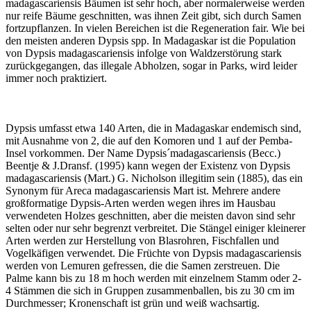
madagascariensis Bäumen ist sehr hoch, aber normalerweise werden
nur reife Bäume geschnitten, was ihnen Zeit gibt, sich durch Samen
fortzupflanzen. In vielen Bereichen ist die Regeneration fair. Wie bei
den meisten anderen Dypsis spp. In Madagaskar ist die Population
von Dypsis madagascariensis infolge von Waldzerstörung stark
zurückgegangen, das illegale Abholzen, sogar in Parks, wird leider
immer noch praktiziert.
Dypsis umfasst etwa 140 Arten, die in Madagaskar endemisch sind,
mit Ausnahme von 2, die auf den Komoren und 1 auf der Pemba-
Insel vorkommen. Der Name Dypsis´madagascariensis (Becc.)
Beentje & J.Dransf. (1995) kann wegen der Existenz von Dypsis
madagascariensis (Mart.) G. Nicholson illegitim sein (1885), das ein
Synonym für Areca madagascariensis Mart ist. Mehrere andere
großformatige Dypsis-Arten werden wegen ihres im Hausbau
verwendeten Holzes geschnitten, aber die meisten davon sind sehr
selten oder nur sehr begrenzt verbreitet. Die Stängel einiger kleinerer
Arten werden zur Herstellung von Blasrohren, Fischfallen und
Vogelkäfigen verwendet. Die Früchte von Dypsis madagascariensis
werden von Lemuren gefressen, die die Samen zerstreuen. Die
Palme kann bis zu 18 m hoch werden mit einzelnem Stamm oder 2-
4 Stämmen die sich in Gruppen zusammenballen, bis zu 30 cm im
Durchmesser; Kronenschaft ist grün und weiß wachsartig.