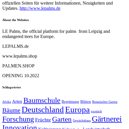
offiziellen Seiten für weitere Informationen, Neuigkeiten und
Updates.
http://www.lepalms.de
About the Websites
LE Palms, the official platform for palms from Leipzig and
endangered trees for Europe.
LEPALMS.de
www.lepalms.shop
PALMEN.SHOP
OPENING 10.2022
Schlagwörter
Baumschule
Arten
Begrünung
Blüten
Afrika
Botanischer Garten
Deutschland
Europa
Bäume
exotisch
Gärtnerei
Forschung
Garten
Früchte
Gewächshaus
Innovation
Kultivierung
Landwirtschaft