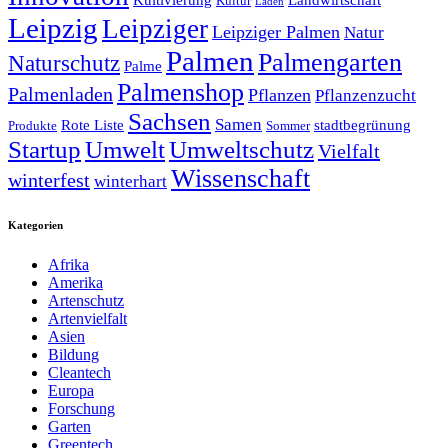
Kultur
Laden
Leipzig
Leipziger
Leipziger Palmen
Natur
Palmen
Palmengarten
Naturschutz
Palme
Palmenshop
Palmenladen
Pflanzen
Pflanzenzucht
Sachsen
Samen
Rote Liste
stadtbegrünung
Produkte
Sommer
Startup
Umwelt
Umweltschutz
Vielfalt
Wissenschaft
winterfest
winterhart
Kategorien
Afrika
Amerika
Artenschutz
Artenvielfalt
Asien
Bildung
Cleantech
Europa
Forschung
Garten
Greentech