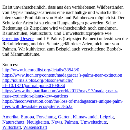
Es ist unwahrscheinlich, dass aus den verbliebenen Wildbeständen
von Dypsis madagascariensis eine nachhaltige und wirtschaftlich
interessante Produktion von Holz und Palmherzen möglich ist. Der
Schutz der Arten ist zu einem Hauptanliegen geworden. Seine
Bedeutung als Zierpalme wird wahrscheinlich noch zunehmen.
Baumschulen, Naturschutz- und Umweltschutzprojekte wie
Greening Deserts
und LE Palms (Leipziger Palmen) unterstützen die
Rekultivierung und den Schutz gefährdeter Arten, nicht nur von
Palmen. Wir kultivieren zum Beispiel auch verschiedene Baobab-
und Mammutbäume.
Sources:
http://www.iucnredlist.org/details/38543/0
https://www.iucn.org/content/madagascar’s-palms-near-extinction
http://journals.plos.org/plosone/article?
id=10.1371/journal.pone.0103684
https://www.theguardian.com/world/2017/may/13/madagascar-
mass-extinction-plants-kew-gardens
https://theconversation.com/the-loss-of-madagascars-unique-palm-
trees-will-devastate-ecosystems-78622
Amerika
,
Europa
,
Forschung
,
Garten
,
Klimawandel
,
Leipzig
,
Naturschutz
,
Neuigkeiten
,
News
,
Palmen
,
Umweltschutz
,
Wirtschaft
,
Wissenschaft