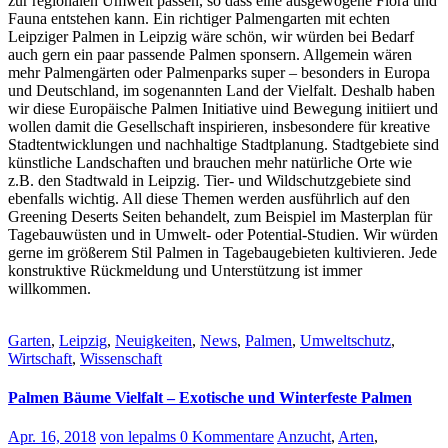
zur regionalen Umwelt passen, so dass eine ausgewogene Flora und
Fauna entstehen kann. Ein richtiger Palmengarten mit echten
Leipziger Palmen in Leipzig wäre schön, wir würden bei Bedarf
auch gern ein paar passende Palmen sponsern. Allgemein wären
mehr Palmengärten oder Palmenparks super – besonders in Europa
und Deutschland, im sogenannten Land der Vielfalt. Deshalb haben
wir diese Europäische Palmen Initiative uind Bewegung initiiert und
wollen damit die Gesellschaft inspirieren, insbesondere für kreative
Stadtentwicklungen und nachhaltige Stadtplanung. Stadtgebiete sind
künstliche Landschaften und brauchen mehr natürliche Orte wie
z.B. den Stadtwald in Leipzig. Tier- und Wildschutzgebiete sind
ebenfalls wichtig. All diese Themen werden ausführlich auf den
Greening Deserts Seiten behandelt, zum Beispiel im Masterplan für
Tagebauwüsten und in Umwelt- oder Potential-Studien. Wir würden
gerne im größerem Stil Palmen in Tagebaugebieten kultivieren. Jede
konstruktive Rückmeldung und Unterstützung ist immer
willkommen.
Garten
,
Leipzig
,
Neuigkeiten
,
News
,
Palmen
,
Umweltschutz
,
Wirtschaft
,
Wissenschaft
Palmen Bäume Vielfalt – Exotische und Winterfeste Palmen
Apr. 16, 2018
von lepalms
0 Kommentare
Anzucht
,
Arten
,