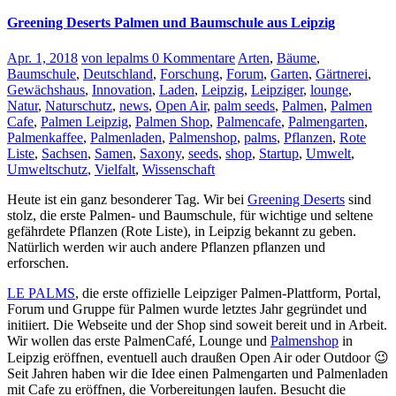
Greening Deserts Palmen und Baumschule aus Leipzig
Apr. 1, 2018
von lepalms
0 Kommentare
Arten
,
Bäume
,
Baumschule
,
Deutschland
,
Forschung
,
Forum
,
Garten
,
Gärtnerei
,
Gewächshaus
,
Innovation
,
Laden
,
Leipzig
,
Leipziger
,
lounge
,
Natur
,
Naturschutz
,
news
,
Open Air
,
palm seeds
,
Palmen
,
Palmen
Cafe
,
Palmen Leipzig
,
Palmen Shop
,
Palmencafe
,
Palmengarten
,
Palmenkaffee
,
Palmenladen
,
Palmenshop
,
palms
,
Pflanzen
,
Rote
Liste
,
Sachsen
,
Samen
,
Saxony
,
seeds
,
shop
,
Startup
,
Umwelt
,
Umweltschutz
,
Vielfalt
,
Wissenschaft
Heute ist ein ganz besonderer Tag. Wir bei
Greening Deserts
sind
stolz, die erste Palmen- und Baumschule, für wichtige und seltene
gefährdete Pflanzen (Rote Liste), in Leipzig bekannt zu geben.
Natürlich werden wir auch andere Pflanzen pflanzen und
erforschen.
LE PALMS
, die erste offizielle Leipziger Palmen-Plattform, Portal,
Forum und Gruppe für Palmen wurde letztes Jahr gegründet und
initiiert. Die Webseite und der Shop sind soweit bereit und in Arbeit.
Wir wollen das erste PalmenCafé, Lounge und
Palmenshop
in
Leipzig eröffnen, eventuell auch draußen Open Air oder Outdoor 😉
Seit Jahren haben wir die Idee einen Palmengarten und Palmenladen
mit Cafe zu eröffnen, die Vorbereitungen laufen. Besucht die