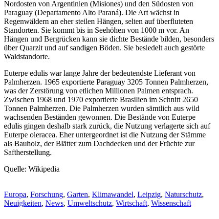
Nordosten von Argentinien (Misiones) und den Südosten von
Paraguay (Departamento Alto Paraná). Die Art wächst in
Regenwäldern an eher steilen Hängen, selten auf überfluteten
Standorten. Sie kommt bis in Seehöhen von 1000 m vor. An
Hängen und Bergrücken kann sie dichte Bestände bilden, besonders
über Quarzit und auf sandigen Böden. Sie besiedelt auch gestörte
Waldstandorte.
Euterpe edulis war lange Jahre der bedeutendste Lieferant von
Palmherzen. 1965 exportierte Paraguay 3205 Tonnen Palmherzen,
was der Zerstörung von etlichen Millionen Palmen entsprach.
Zwischen 1968 und 1970 exportierte Brasilien im Schnitt 2650
Tonnen Palmherzen. Die Palmherzen wurden sämtlich aus wild
wachsenden Beständen gewonnen. Die Bestände von Euterpe
edulis gingen deshalb stark zurück, die Nutzung verlagerte sich auf
Euterpe oleracea. Eher untergeordnet ist die Nutzung der Stämme
als Bauholz, der Blätter zum Dachdecken und der Früchte zur
Saftherstellung.
Quelle: Wikipedia
Europa
,
Forschung
,
Garten
,
Klimawandel
,
Leipzig
,
Naturschutz
,
Neuigkeiten
,
News
,
Umweltschutz
,
Wirtschaft
,
Wissenschaft