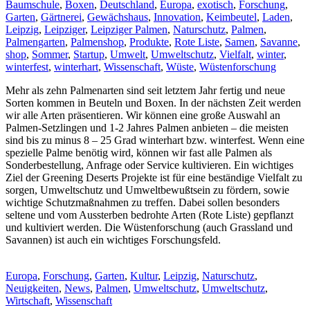
Baumschule
,
Boxen
,
Deutschland
,
Europa
,
exotisch
,
Forschung
,
Garten
,
Gärtnerei
,
Gewächshaus
,
Innovation
,
Keimbeutel
,
Laden
,
Leipzig
,
Leipziger
,
Leipziger Palmen
,
Naturschutz
,
Palmen
,
Palmengarten
,
Palmenshop
,
Produkte
,
Rote Liste
,
Samen
,
Savanne
,
shop
,
Sommer
,
Startup
,
Umwelt
,
Umweltschutz
,
Vielfalt
,
winter
,
winterfest
,
winterhart
,
Wissenschaft
,
Wüste
,
Wüstenforschung
Mehr als zehn Palmenarten sind seit letztem Jahr fertig und neue
Sorten kommen in Beuteln und Boxen. In der nächsten Zeit werden
wir alle Arten präsentieren.
Wir können eine große Auswahl an
Palmen-Setzlingen und 1-2 Jahres Palmen anbieten – die meisten
sind bis zu minus 8 – 25 Grad winterhart bzw. winterfest.
Wenn eine
spezielle Palme benötig wird, können wir fast alle Palmen als
Sonderbestellung, Anfrage oder Service kultivieren.
E
in wichtiges
Ziel der Greening Deserts Projekte ist für eine beständige Vielfalt zu
sorgen, Umweltschutz und Umweltbewußtsein zu fördern, sowie
wichtige Schutzmaßnahmen zu treffen. Dabei sollen besonders
seltene und vom Aussterben bedrohte Arten (Rote Liste) gepflanzt
und kultiviert werden. Die Wüstenforschung (auch Grassland und
Savannen) ist auch ein wichtiges Forschungsfeld.
Europa
,
Forschung
,
Garten
,
Kultur
,
Leipzig
,
Naturschutz
,
Neuigkeiten
,
News
,
Palmen
,
Umweltschutz
,
Umweltschutz
,
Wirtschaft
,
Wissenschaft