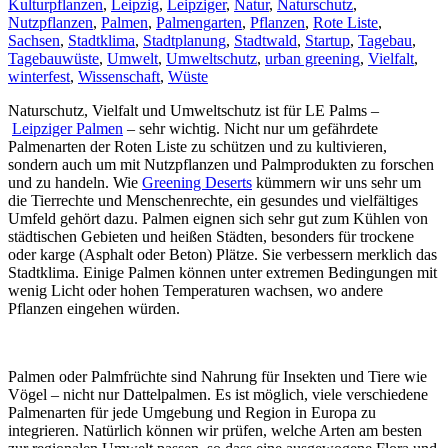
Kulturpflanzen
,
Leipzig
,
Leipziger
,
Natur
,
Naturschutz
,
Nutzpflanzen
,
Palmen
,
Palmengarten
,
Pflanzen
,
Rote Liste
,
Sachsen
,
Stadtklima
,
Stadtplanung
,
Stadtwald
,
Startup
,
Tagebau
,
Tagebauwüste
,
Umwelt
,
Umweltschutz
,
urban greening
,
Vielfalt
,
winterfest
,
Wissenschaft
,
Wüste
Naturschutz, Vielfalt und Umweltschutz ist für LE Palms –
Leipziger Palmen
– sehr wichtig. Nicht nur um gefährdete
Palmenarten der Roten Liste zu schützen und zu kultivieren,
sondern auch um mit Nutzpflanzen und Palmprodukten zu forschen
und zu handeln. Wie
Greening Deserts
kümmern wir uns sehr um
die Tierrechte und Menschenrechte, ein gesundes und vielfältiges
Umfeld gehört dazu. Palmen eignen sich sehr gut zum Kühlen von
städtischen Gebieten und heißen Städten, besonders für trockene
oder karge (Asphalt oder Beton) Plätze. Sie verbessern merklich das
Stadtklima. Einige Palmen können unter extremen Bedingungen mit
wenig Licht oder hohen Temperaturen wachsen, wo andere
Pflanzen eingehen würden.
Palmen oder Palmfrüchte sind Nahrung für Insekten und Tiere wie
Vögel – nicht nur Dattelpalmen. Es ist möglich, viele verschiedene
Palmenarten für jede Umgebung und Region in Europa zu
integrieren. Natürlich können wir prüfen, welche Arten am besten