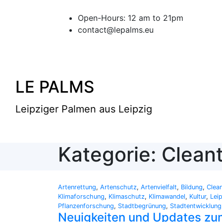
Skip
to
Open-Hours: 12 am to 21pm
content
contact@lepalms.eu
LE PALMS
Leipziger Palmen aus Leipzig
Kategorie: Clean
Artenrettung
,
Artenschutz
,
Artenvielfalt
,
Bildung
,
Clea
Klimaforschung
,
Klimaschutz
,
Klimawandel
,
Kultur
,
Lei
Pflanzenforschung
,
Stadtbegrünung
,
Stadtentwicklung
Neuigkeiten und Updates zu