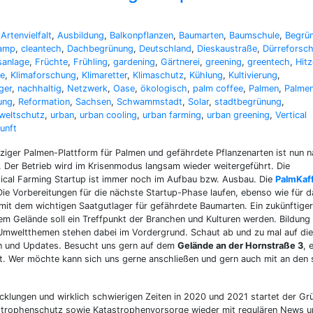
,
Artenvielfalt
,
Ausbildung
,
Balkonpflanzen
,
Baumarten
,
Baumschule
,
Begrü
amp
,
cleantech
,
Dachbegrünung
,
Deutschland
,
Dieskaustraße
,
Dürreforsc
sanlage
,
Früchte
,
Frühling
,
gardening
,
Gärtnerei
,
greening
,
greentech
,
Hitz
te
,
Klimaforschung
,
Klimaretter
,
Klimaschutz
,
Kühlung
,
Kultivierung
,
ger
,
nachhaltig
,
Netzwerk
,
Oase
,
ökologisch
,
palm coffee
,
Palmen
,
Palmen
ung
,
Reformation
,
Sachsen
,
Schwammstadt
,
Solar
,
stadtbegrünung
,
eltschutz
,
urban
,
urban cooling
,
urban farming
,
urban greening
,
Vertical
unft
ipziger Palmen-Plattform für Palmen und gefährdete Pflanzenarten ist nun 
 Der Betrieb wird im Krisenmodus langsam wieder weitergeführt. Die
cal Farming Startup ist immer noch im Aufbau bzw. Ausbau. Die
PalmKaf
 Die Vorbereitungen für die nächste Startup-Phase laufen, ebenso wie für d
 dem wichtigen Saatgutlager für gefährdete Baumarten. Ein zukünftiger
m Gelände soll ein Treffpunkt der Branchen und Kulturen werden. Bildung
 Umweltthemen stehen dabei im Vordergrund. Schaut ab und zu mal auf die
iten und Updates. Besucht uns gern auf dem
Gelände an der Hornstraße 3
, 
. Wer möchte kann sich uns gerne anschließen und gern auch mit an den 
cklungen und wirklich schwierigen Zeiten in 2020 und 2021 startet der Gr
tastrophenschutz sowie Katastrophenvorsorge wieder mit regulären News 