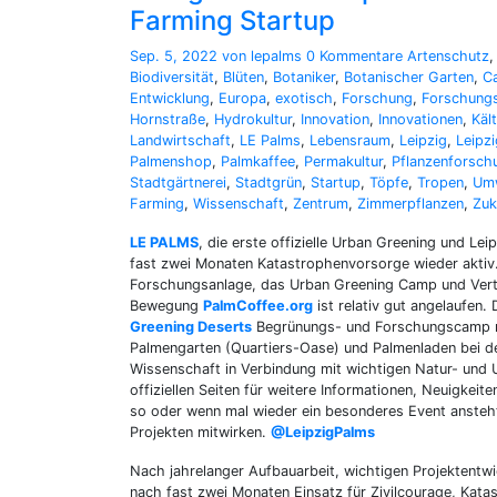
Farming Startup
Sep. 5, 2022
von lepalms
0 Kommentare
Artenschutz
Biodiversität
,
Blüten
,
Botaniker
,
Botanischer Garten
,
C
Entwicklung
,
Europa
,
exotisch
,
Forschung
,
Forschung
Hornstraße
,
Hydrokultur
,
Innovation
,
Innovationen
,
Käl
Landwirtschaft
,
LE Palms
,
Lebensraum
,
Leipzig
,
Leipzi
Palmenshop
,
Palmkaffee
,
Permakultur
,
Pflanzenforsch
Stadtgärtnerei
,
Stadtgrün
,
Startup
,
Töpfe
,
Tropen
,
Umw
Farming
,
Wissenschaft
,
Zentrum
,
Zimmerpflanzen
,
Zuk
LE PALMS
, die erste offizielle Urban Greening und Le
fast zwei Monaten Katastrophenvorsorge wieder aktiv.
Forschungsanlage, das Urban Greening Camp und Verti
Bewegung
PalmCoffee.org
ist relativ gut angelaufen.
Greening Deserts
Begrünungs- und Forschungscamp mit
Palmengarten (Quartiers-Oase) und Palmenladen bei de
Wissenschaft in Verbindung mit wichtigen Natur- und
offiziellen Seiten für weitere Informationen, Neuigke
so oder wenn mal wieder ein besonderes Event ansteht
Projekten mitwirken.
@LeipzigPalms
Nach jahrelanger Aufbauarbeit, wichtigen Projektentwi
nach fast zwei Monaten Einsatz für Zivilcourage, Ka