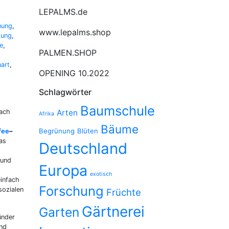
LEPALMS.de
nung
,
www.lepalms.shop
hung
,
e
,
PALMEN.SHOP
art
,
OPENING 10.2022
Schlagwörter
Baumschule
nach
Arten
Afrika
Bäume
Begrünung
Blüten
fee
–
as
Deutschland
 und
Europa
exotisch
einfach
Forschung
sozialen
Früchte
Gärtnerei
Garten
ünder
und