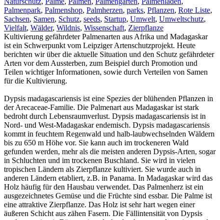
Naturschutz
,
Palme
,
Palmen
,
Palmengarten
,
Palmenladen
,
Palmenpark
,
Palmenshop
,
Palmherzen
,
parks
,
Pflanzen
,
Rote Liste
,
Sachsen
,
Samen
,
Schutz
,
seeds
,
Startup
,
Umwelt
,
Umweltschutz
,
Vielfalt
,
Wälder
,
Wildnis
,
Wissenschaft
,
Zierpflanze
Kultivierung gefährdeter Palmenarten aus Afrika und Madagaskar
ist ein Schwerpunkt vom Leipziger Artenschutzprojekt. Heute
berichten wir über die aktuelle Situation und den Schutz gefährdeter
Arten vor dem Aussterben, zum Beispiel durch Promotion und
Teilen wichtiger Informationen, sowie durch Verteilen von Samen
für die Kultivierung.
Dypsis madagascariensis ist eine Spezies der blühenden Pflanzen in
der Arecaceae-Familie. Die Palmenart aus Madagaskar ist stark
bedroht durch Lebensraumverlust. Dypsis madagascariensis ist in
Nord- und West-Madagaskar endemisch. Dypsis madagascariensis
kommt in feuchtem Regenwald und halb-laubwechselnden Wäldern
bis zu 650 m Höhe vor. Sie kann auch im trockeneren Wald
gefunden werden, mehr als die meisten anderen Dypsis-Arten, sogar
in Schluchten und im trockenen Buschland. Sie wird in vielen
tropischen Ländern als Zierpflanze kultiviert. Sie wurde auch in
anderen Ländern etabliert, z.B. in Panama. In Madagaskar wird das
Holz häufig für den Hausbau verwendet. Das Palmenherz ist ein
ausgezeichnetes Gemüse und die Früchte sind essbar. Die Palme ist
eine attraktive Zierpflanze. Das Holz ist sehr hart wegen einer
äußeren Schicht aus zähen Fasern. Die Fällintensität von Dypsis