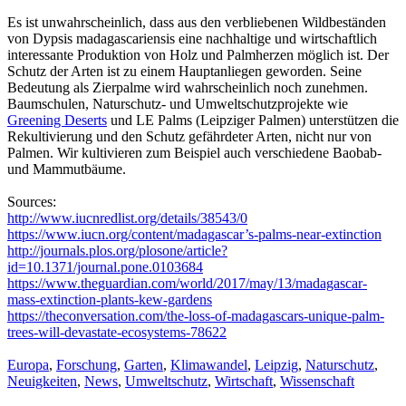
Es ist unwahrscheinlich, dass aus den verbliebenen Wildbeständen
von Dypsis madagascariensis eine nachhaltige und wirtschaftlich
interessante Produktion von Holz und Palmherzen möglich ist. Der
Schutz der Arten ist zu einem Hauptanliegen geworden. Seine
Bedeutung als Zierpalme wird wahrscheinlich noch zunehmen.
Baumschulen, Naturschutz- und Umweltschutzprojekte wie
Greening Deserts
und LE Palms (Leipziger Palmen) unterstützen die
Rekultivierung und den Schutz gefährdeter Arten, nicht nur von
Palmen. Wir kultivieren zum Beispiel auch verschiedene Baobab-
und Mammutbäume.
Sources:
http://www.iucnredlist.org/details/38543/0
https://www.iucn.org/content/madagascar’s-palms-near-extinction
http://journals.plos.org/plosone/article?
id=10.1371/journal.pone.0103684
https://www.theguardian.com/world/2017/may/13/madagascar-
mass-extinction-plants-kew-gardens
https://theconversation.com/the-loss-of-madagascars-unique-palm-
trees-will-devastate-ecosystems-78622
Europa
,
Forschung
,
Garten
,
Klimawandel
,
Leipzig
,
Naturschutz
,
Neuigkeiten
,
News
,
Umweltschutz
,
Wirtschaft
,
Wissenschaft