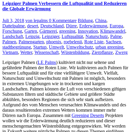
Leipziger Palmen Verbessern die Luftqualität und Reduzieren
die Globale Erwärmung
Juli 3, 2018
von lepalms
0 Kommentare
Bildung
,
China
,
Dattelpalme
,
desert
,
Deutschland
,
Dürre
,
Erderwärmung
,
Europa
,
Forschung
,
Garten
,
Gärtnerei
,
greening
,
Innovation
,
Klimawandel
,
Landschaft
,
Leipzig
,
Leipziger
,
Luftqualität
,
Naturschutz
,
Palme
,
Palmen
,
Palmengarten
,
phoenix
,
roebelenii
,
Rote Liste
,
Sachsen
,
stadtbegrünung
,
Startup
,
Umwelt
,
Umweltschutz
,
urban greening
,
Vietnam
,
Wetter
,
Wissenschaft
,
Wüstenbildung
,
Zierpflanze
,
Zwerg
Leipziger Palmen (
LE Palms
) kultiviert nicht nur seltene und
gefährdete Palmen der Roten Liste. Wir kultivieren auch Palmen für
bessere Luftqualität und für eine vielfältigere Umwelt. Vielfalt,
Naturschutz und Umweltschutz mit Palmen ist möglich, besonders
in extremen Umgebungen wie in trockenen und kargen
Landschaften.
Palmen können die Luft von verschiedenen giftigen
Substanzen filtern und städtische Gebiete und größere Städte
abkühlen, besonders Regionen die sich sehr stark aufheizen.
Aufgrund des vom Menschen verursachten Klimawandels und des
daraus resultierenden extremen Wetters kommen immer mehr
Dürren nach Europa.
Zusammen mit
Greening Deserts
Projekten
wollen wir die Erderwärmung deutlich reduzieren und dieser
menschengemachten Wüstenbildung entgegenwirken. Wir werden
in Zukunft weitere nützliche Palmen zu diesen Themen einführen,