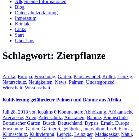
Allgemeine Informationen
Blog
Datenschutzerklärung
Impressum
Kontakt
Links
Start
Über Uns
Schlagwort: Zierpflanze
Afrika
,
Europa
,
Forschung
,
Garten
,
Klimawandel
,
Kultur
,
Leipzig
,
Naturschutz
,
Neuigkeiten
,
News
,
Palmen
,
Uncategorized
,
Wirtschaft
,
Wissenschaft
Kultivierung gefährdeter Palmen und Bäume aus Afrika
Juli 28, 2018
von lepalms
0 Kommentare
Abholzung
,
Afrikanische
,
Arecaceae
,
Arten
,
Artenschutz
,
Australien
,
Bäume
,
Baumschule
,
Botanischer Garten
,
Busch
,
Deutschland
,
Dypsis
,
Erhalt
,
Europa
,
Forschung
,
Garten
,
Gärtnerei
,
gefährdet
,
Innovation
,
Insel
,
Klima
,
Klimaschutz
,
Kultivierung
,
Leipzig
,
Leipziger
,
Madagaskar
,
Natur
,