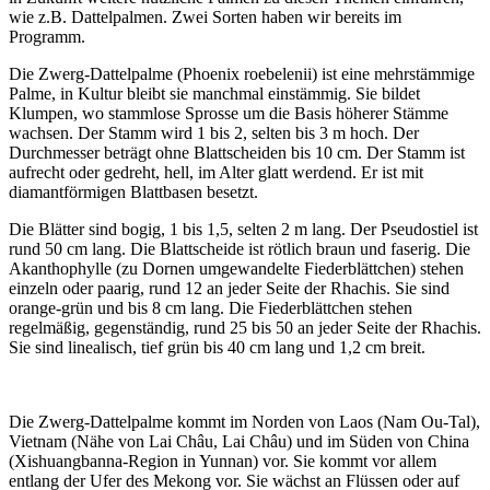
wie z.B. Dattelpalmen. Zwei Sorten haben wir bereits im
Programm.
Die Zwerg-Dattelpalme (Phoenix roebelenii) ist eine mehrstämmige
Palme, in Kultur bleibt sie manchmal einstämmig. Sie bildet
Klumpen, wo stammlose Sprosse um die Basis höherer Stämme
wachsen. Der Stamm wird 1 bis 2, selten bis 3 m hoch. Der
Durchmesser beträgt ohne Blattscheiden bis 10 cm. Der Stamm ist
aufrecht oder gedreht, hell, im Alter glatt werdend. Er ist mit
diamantförmigen Blattbasen besetzt.
Die Blätter sind bogig, 1 bis 1,5, selten 2 m lang. Der Pseudostiel ist
rund 50 cm lang. Die Blattscheide ist rötlich braun und faserig. Die
Akanthophylle (zu Dornen umgewandelte Fiederblättchen) stehen
einzeln oder paarig, rund 12 an jeder Seite der Rhachis. Sie sind
orange-grün und bis 8 cm lang. Die Fiederblättchen stehen
regelmäßig, gegenständig, rund 25 bis 50 an jeder Seite der Rhachis.
Sie sind linealisch, tief grün bis 40 cm lang und 1,2 cm breit.
Die Zwerg-Dattelpalme kommt im Norden von Laos (Nam Ou-Tal),
Vietnam (Nähe von Lai Châu, Lai Châu) und im Süden von China
(Xishuangbanna-Region in Yunnan) vor. Sie kommt vor allem
entlang der Ufer des Mekong vor. Sie wächst an Flüssen oder auf