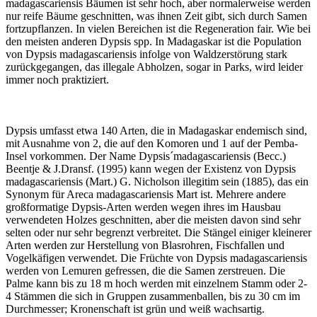
madagascariensis Bäumen ist sehr hoch, aber normalerweise werden
nur reife Bäume geschnitten, was ihnen Zeit gibt, sich durch Samen
fortzupflanzen. In vielen Bereichen ist die Regeneration fair. Wie bei
den meisten anderen Dypsis spp. In Madagaskar ist die Population
von Dypsis madagascariensis infolge von Waldzerstörung stark
zurückgegangen, das illegale Abholzen, sogar in Parks, wird leider
immer noch praktiziert.
Dypsis umfasst etwa 140 Arten, die in Madagaskar endemisch sind,
mit Ausnahme von 2, die auf den Komoren und 1 auf der Pemba-
Insel vorkommen. Der Name Dypsis´madagascariensis (Becc.)
Beentje & J.Dransf. (1995) kann wegen der Existenz von Dypsis
madagascariensis (Mart.) G. Nicholson illegitim sein (1885), das ein
Synonym für Areca madagascariensis Mart ist. Mehrere andere
großformatige Dypsis-Arten werden wegen ihres im Hausbau
verwendeten Holzes geschnitten, aber die meisten davon sind sehr
selten oder nur sehr begrenzt verbreitet. Die Stängel einiger kleinerer
Arten werden zur Herstellung von Blasrohren, Fischfallen und
Vogelkäfigen verwendet. Die Früchte von Dypsis madagascariensis
werden von Lemuren gefressen, die die Samen zerstreuen. Die
Palme kann bis zu 18 m hoch werden mit einzelnem Stamm oder 2-
4 Stämmen die sich in Gruppen zusammenballen, bis zu 30 cm im
Durchmesser; Kronenschaft ist grün und weiß wachsartig.