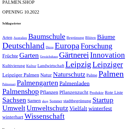
PALMEN.SHOP
OPENING 10.2022
Schlagwörter
Baumschule
Bäume
Arten
Begrünung
Blüten
Australien
Deutschland
Europa
Forschung
Dürre
Gärtnerei
Innovation
Garten
Früchte
Gewächshaus
Leipzig
Leipziger
Kultivierung
Landwirtschaft
Kultur
Palmen
Naturschutz
Leipziger Palmen
Natur
Palme
Palmengarten
Palmenladen
Palmenart
Palmenshop
Pflanzen
Pflanzenzucht
Rote Liste
Produkte
Sachsen
Startup
Samen
stadtbegrünung
Sommer
shop
Umwelt
Umweltschutz
Vielfalt
winterfest
Wissenschaft
winterhart