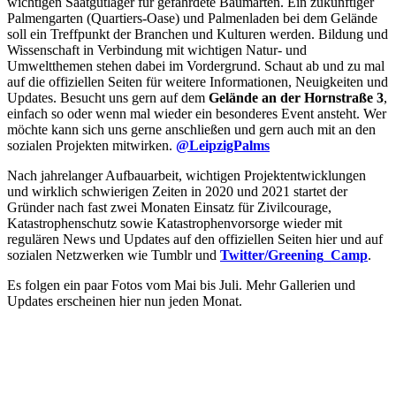
wichtigen Saatgutlager für gefährdete Baumarten. Ein zukünftiger
Palmengarten (Quartiers-Oase) und Palmenladen bei dem Gelände
soll ein Treffpunkt der Branchen und Kulturen werden. Bildung und
Wissenschaft in Verbindung mit wichtigen Natur- und
Umweltthemen stehen dabei im Vordergrund. Schaut ab und zu mal
auf die offiziellen Seiten für weitere Informationen, Neuigkeiten und
Updates. Besucht uns gern auf dem
Gelände an der Hornstraße 3
,
einfach so oder wenn mal wieder ein besonderes Event ansteht. Wer
möchte kann sich uns gerne anschließen und gern auch mit an den
sozialen Projekten mitwirken.
@LeipzigPalms
Nach jahrelanger Aufbauarbeit, wichtigen Projektentwicklungen
und wirklich schwierigen Zeiten in 2020 und 2021 startet der
Gründer nach fast zwei Monaten Einsatz für Zivilcourage,
Katastrophenschutz sowie Katastrophenvorsorge wieder mit
regulären News und Updates auf den offiziellen Seiten hier und auf
sozialen Netzwerken wie Tumblr und
Twitter/Greening_Camp
.
Es folgen ein paar Fotos vom Mai bis Juli. Mehr Gallerien und
Updates erscheinen hier nun jeden Monat.