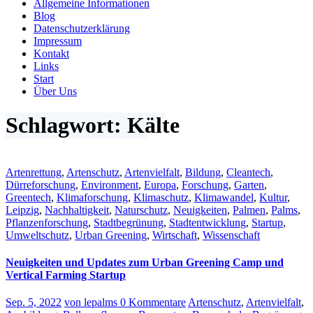
Allgemeine Informationen
Blog
Datenschutzerklärung
Impressum
Kontakt
Links
Start
Über Uns
Schlagwort: Kälte
Artenrettung
,
Artenschutz
,
Artenvielfalt
,
Bildung
,
Cleantech
,
Dürreforschung
,
Environment
,
Europa
,
Forschung
,
Garten
,
Greentech
,
Klimaforschung
,
Klimaschutz
,
Klimawandel
,
Kultur
,
Leipzig
,
Nachhaltigkeit
,
Naturschutz
,
Neuigkeiten
,
Palmen
,
Palms
,
Pflanzenforschung
,
Stadtbegrünung
,
Stadtentwicklung
,
Startup
,
Umweltschutz
,
Urban Greening
,
Wirtschaft
,
Wissenschaft
Neuigkeiten und Updates zum Urban Greening Camp und
Vertical Farming Startup
Sep. 5, 2022
von lepalms
0 Kommentare
Artenschutz
,
Artenvielfalt
,