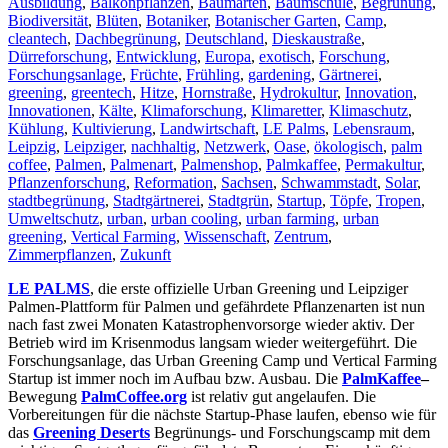
Ausbildung
,
Balkonpflanzen
,
Baumarten
,
Baumschule
,
Begrünung
,
Biodiversität
,
Blüten
,
Botaniker
,
Botanischer Garten
,
Camp
,
cleantech
,
Dachbegrünung
,
Deutschland
,
Dieskaustraße
,
Dürreforschung
,
Entwicklung
,
Europa
,
exotisch
,
Forschung
,
Forschungsanlage
,
Früchte
,
Frühling
,
gardening
,
Gärtnerei
,
greening
,
greentech
,
Hitze
,
Hornstraße
,
Hydrokultur
,
Innovation
,
Innovationen
,
Kälte
,
Klimaforschung
,
Klimaretter
,
Klimaschutz
,
Kühlung
,
Kultivierung
,
Landwirtschaft
,
LE Palms
,
Lebensraum
,
Leipzig
,
Leipziger
,
nachhaltig
,
Netzwerk
,
Oase
,
ökologisch
,
palm
coffee
,
Palmen
,
Palmenart
,
Palmenshop
,
Palmkaffee
,
Permakultur
,
Pflanzenforschung
,
Reformation
,
Sachsen
,
Schwammstadt
,
Solar
,
stadtbegrünung
,
Stadtgärtnerei
,
Stadtgrün
,
Startup
,
Töpfe
,
Tropen
,
Umweltschutz
,
urban
,
urban cooling
,
urban farming
,
urban
greening
,
Vertical Farming
,
Wissenschaft
,
Zentrum
,
Zimmerpflanzen
,
Zukunft
LE PALMS
, die erste offizielle Urban Greening und Leipziger
Palmen-Plattform für Palmen und gefährdete Pflanzenarten ist nun
nach fast zwei Monaten Katastrophenvorsorge wieder aktiv. Der
Betrieb wird im Krisenmodus langsam wieder weitergeführt. Die
Forschungsanlage, das Urban Greening Camp und Vertical Farming
Startup ist immer noch im Aufbau bzw. Ausbau. Die
PalmKaffee
–
Bewegung
PalmCoffee.org
ist relativ gut angelaufen. Die
Vorbereitungen für die nächste Startup-Phase laufen, ebenso wie für
das
Greening Deserts
Begrünungs- und Forschungscamp mit dem