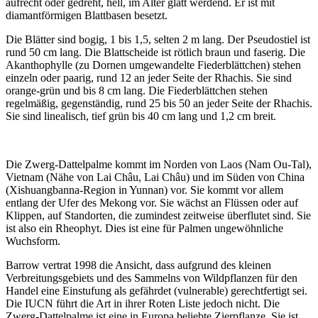
aufrecht oder gedreht, hell, im Alter glatt werdend. Er ist mit
diamantförmigen Blattbasen besetzt.
Die Blätter sind bogig, 1 bis 1,5, selten 2 m lang. Der Pseudostiel ist
rund 50 cm lang. Die Blattscheide ist rötlich braun und faserig. Die
Akanthophylle (zu Dornen umgewandelte Fiederblättchen) stehen
einzeln oder paarig, rund 12 an jeder Seite der Rhachis. Sie sind
orange-grün und bis 8 cm lang. Die Fiederblättchen stehen
regelmäßig, gegenständig, rund 25 bis 50 an jeder Seite der Rhachis.
Sie sind linealisch, tief grün bis 40 cm lang und 1,2 cm breit.
Die Zwerg-Dattelpalme kommt im Norden von Laos (Nam Ou-Tal),
Vietnam (Nähe von Lai Châu, Lai Châu) und im Süden von China
(Xishuangbanna-Region in Yunnan) vor. Sie kommt vor allem
entlang der Ufer des Mekong vor. Sie wächst an Flüssen oder auf
Klippen, auf Standorten, die zumindest zeitweise überflutet sind. Sie
ist also ein Rheophyt. Dies ist eine für Palmen ungewöhnliche
Wuchsform.
Barrow vertrat 1998 die Ansicht, dass aufgrund des kleinen
Verbreitungsgebiets und des Sammelns von Wildpflanzen für den
Handel eine Einstufung als gefährdet (vulnerable) gerechtfertigt sei.
Die IUCN führt die Art in ihrer Roten Liste jedoch nicht. Die
Zwerg-Dattelpalme ist eine in Europa beliebte Zierpflanze. Sie ist