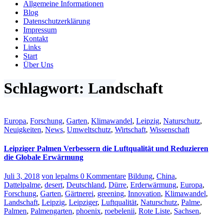
Allgemeine Informationen
Blog
Datenschutzerklärung
Impressum
Kontakt
Links
Start
Über Uns
Schlagwort: Landschaft
Europa
,
Forschung
,
Garten
,
Klimawandel
,
Leipzig
,
Naturschutz
,
Neuigkeiten
,
News
,
Umweltschutz
,
Wirtschaft
,
Wissenschaft
Leipziger Palmen Verbessern die Luftqualität und Reduzieren
die Globale Erwärmung
Juli 3, 2018
von lepalms
0 Kommentare
Bildung
,
China
,
Dattelpalme
,
desert
,
Deutschland
,
Dürre
,
Erderwärmung
,
Europa
,
Forschung
,
Garten
,
Gärtnerei
,
greening
,
Innovation
,
Klimawandel
,
Landschaft
,
Leipzig
,
Leipziger
,
Luftqualität
,
Naturschutz
,
Palme
,
Palmen
,
Palmengarten
,
phoenix
,
roebelenii
,
Rote Liste
,
Sachsen
,