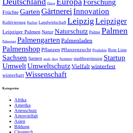
Deutschland
Europa
Forschung
Dürre
Gärtnerei
Innovation
Garten
Früchte
Leipzig
Leipziger
Kultivierung
Landwirtschaft
Kultur
Palmen
Naturschutz
Leipziger Palmen
Natur
Palme
Palmengarten
Palmenladen
Palmenart
Palmenshop
Pflanzen
Pflanzenzucht
Rote Liste
Produkte
Sachsen
Startup
Samen
stadtbegrünung
Sommer
seeds
shop
Umwelt
Umweltschutz
Vielfalt
winterfest
Wissenschaft
winterhart
Kategorien
Afrika
Amerika
Artenschutz
Artenvielfalt
Asien
Bildung
Cleantech