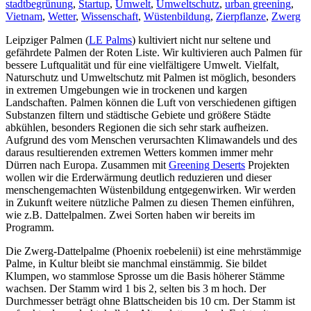
stadtbegrünung
,
Startup
,
Umwelt
,
Umweltschutz
,
urban greening
,
Vietnam
,
Wetter
,
Wissenschaft
,
Wüstenbildung
,
Zierpflanze
,
Zwerg
Leipziger Palmen (
LE Palms
) kultiviert nicht nur seltene und
gefährdete Palmen der Roten Liste. Wir kultivieren auch Palmen für
bessere Luftqualität und für eine vielfältigere Umwelt. Vielfalt,
Naturschutz und Umweltschutz mit Palmen ist möglich, besonders
in extremen Umgebungen wie in trockenen und kargen
Landschaften.
Palmen können die Luft von verschiedenen giftigen
Substanzen filtern und städtische Gebiete und größere Städte
abkühlen, besonders Regionen die sich sehr stark aufheizen.
Aufgrund des vom Menschen verursachten Klimawandels und des
daraus resultierenden extremen Wetters kommen immer mehr
Dürren nach Europa.
Zusammen mit
Greening Deserts
Projekten
wollen wir die Erderwärmung deutlich reduzieren und dieser
menschengemachten Wüstenbildung entgegenwirken. Wir werden
in Zukunft weitere nützliche Palmen zu diesen Themen einführen,
wie z.B. Dattelpalmen. Zwei Sorten haben wir bereits im
Programm.
Die Zwerg-Dattelpalme (Phoenix roebelenii) ist eine mehrstämmige
Palme, in Kultur bleibt sie manchmal einstämmig. Sie bildet
Klumpen, wo stammlose Sprosse um die Basis höherer Stämme
wachsen. Der Stamm wird 1 bis 2, selten bis 3 m hoch. Der
Durchmesser beträgt ohne Blattscheiden bis 10 cm. Der Stamm ist