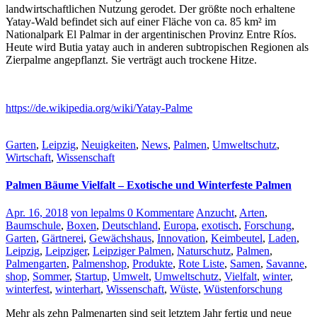
landwirtschaftlichen Nutzung gerodet. Der größte noch erhaltene
Yatay-Wald befindet sich auf einer Fläche von ca. 85 km² im
Nationalpark El Palmar in der argentinischen Provinz Entre Ríos.
Heute wird Butia yatay auch in anderen subtropischen Regionen als
Zierpalme angepflanzt. Sie verträgt auch trockene Hitze.
https://de.wikipedia.org/wiki/Yatay-Palme
Garten
,
Leipzig
,
Neuigkeiten
,
News
,
Palmen
,
Umweltschutz
,
Wirtschaft
,
Wissenschaft
Palmen Bäume Vielfalt – Exotische und Winterfeste Palmen
Apr. 16, 2018
von lepalms
0 Kommentare
Anzucht
,
Arten
,
Baumschule
,
Boxen
,
Deutschland
,
Europa
,
exotisch
,
Forschung
,
Garten
,
Gärtnerei
,
Gewächshaus
,
Innovation
,
Keimbeutel
,
Laden
,
Leipzig
,
Leipziger
,
Leipziger Palmen
,
Naturschutz
,
Palmen
,
Palmengarten
,
Palmenshop
,
Produkte
,
Rote Liste
,
Samen
,
Savanne
,
shop
,
Sommer
,
Startup
,
Umwelt
,
Umweltschutz
,
Vielfalt
,
winter
,
winterfest
,
winterhart
,
Wissenschaft
,
Wüste
,
Wüstenforschung
Mehr als zehn Palmenarten sind seit letztem Jahr fertig und neue