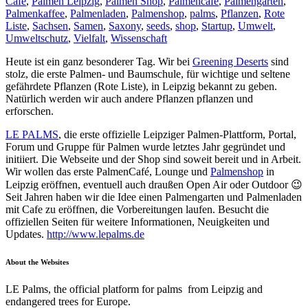
Cafe
,
Palmen Leipzig
,
Palmen Shop
,
Palmencafe
,
Palmengarten
,
Palmenkaffee
,
Palmenladen
,
Palmenshop
,
palms
,
Pflanzen
,
Rote
Liste
,
Sachsen
,
Samen
,
Saxony
,
seeds
,
shop
,
Startup
,
Umwelt
,
Umweltschutz
,
Vielfalt
,
Wissenschaft
Heute ist ein ganz besonderer Tag. Wir bei
Greening Deserts
sind
stolz, die erste Palmen- und Baumschule, für wichtige und seltene
gefährdete Pflanzen (Rote Liste), in Leipzig bekannt zu geben.
Natürlich werden wir auch andere Pflanzen pflanzen und
erforschen.
LE PALMS
, die erste offizielle Leipziger Palmen-Plattform, Portal,
Forum und Gruppe für Palmen wurde letztes Jahr gegründet und
initiiert. Die Webseite und der Shop sind soweit bereit und in Arbeit.
Wir wollen das erste PalmenCafé, Lounge und
Palmenshop
in
Leipzig eröffnen, eventuell auch draußen Open Air oder Outdoor 😉
Seit Jahren haben wir die Idee einen Palmengarten und Palmenladen
mit Cafe zu eröffnen, die Vorbereitungen laufen. Besucht die
offiziellen Seiten für weitere Informationen, Neuigkeiten und
Updates.
http://www.lepalms.de
About the Websites
LE Palms, the official platform for palms from Leipzig and
endangered trees for Europe.