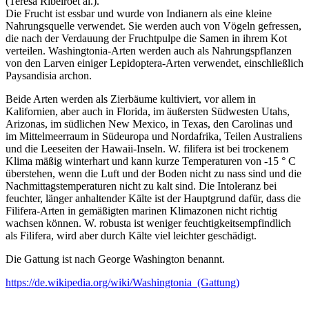
(Teresa Ribeiroet al.).
Die Frucht ist essbar und wurde von Indianern als eine kleine
Nahrungsquelle verwendet.
Sie werden auch von Vögeln gefressen,
die nach der Verdauung der Fruchtpulpe die Samen in ihrem Kot
verteilen.
Washingtonia-Arten werden auch als Nahrungspflanzen
von den Larven einiger Lepidoptera-Arten verwendet, einschließlich
Paysandisia archon.
Beide Arten werden als Zierbäume kultiviert, vor allem in
Kalifornien, aber auch in Florida, im äußersten Südwesten Utahs,
Arizonas, im südlichen New Mexico, in Texas, den Carolinas und
im Mittelmeerraum in Südeuropa und Nordafrika, Teilen Australiens
und
die Leeseiten der Hawaii-Inseln.
W. filifera ist bei trockenem
Klima mäßig winterhart und kann kurze Temperaturen von -15 ° C
überstehen, wenn die Luft und der Boden nicht zu nass sind und die
Nachmittagstemperaturen nicht zu kalt sind.
Die Intoleranz bei
feuchter, länger anhaltender Kälte ist der Hauptgrund dafür, dass die
Filifera-Arten in gemäßigten marinen Klimazonen nicht richtig
wachsen können.
W. robusta ist weniger feuchtigkeitsempfindlich
als Filifera, wird aber durch Kälte viel leichter geschädigt.
Die Gattung ist nach George Washington benannt.
https://de.wikipedia.org/wiki/Washingtonia_(Gattung)