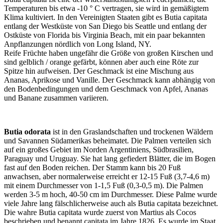
Temperaturen bis etwa -10 ° C vertragen, sie wird in gemäßigtem
Klima kultiviert. In den Vereinigten Staaten gibt es Butia capitata
entlang der Westküste von San Diego bis Seattle und entlang der
Ostküste von Florida bis Virginia Beach, mit ein paar bekannten
Anpflanzungen nördlich von Long Island, NY.
Reife Früchte haben ungefähr die Größe von großen Kirschen und
sind gelblich / orange gefärbt, können aber auch eine Röte zur
Spitze hin aufweisen. Der Geschmack ist eine Mischung aus
Ananas, Aprikose und Vanille. Der Geschmack kann abhängig von
den Bodenbedingungen und dem Geschmack von Apfel, Ananas
und Banane zusammen variieren.
Butia odorata
ist in den Graslandschaften und trockenen Wäldern
und Savannen Südamerikas beheimatet. Die Palmen verteilen sich
auf ein großes Gebiet im Norden Argentiniens, Südbrasilien,
Paraguay und Uruguay. Sie hat lang gefiedert Blätter, die im Bogen
fast auf den Boden reichen. Der Stamm kann bis 20 Fuß
anwachsen, aber normalerweise erreicht er 12-15 Fuß (3,7-4,6 m)
mit einem Durchmesser von 1-1,5 Fuß (0,3-0,5 m). Die Palmen
werden 3-5 m hoch, 40-50 cm im Durchmesser. Diese Palme wurde
viele Jahre lang fälschlicherweise auch als Butia capitata bezeichnet.
Die wahre Butia capitata wurde zuerst von Martius als Cocos
beschrieben und benannt capitata im Jahre 1826. Es wurde im Staat