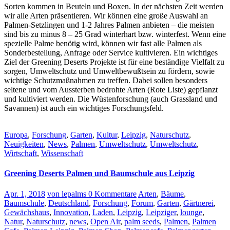
Sorten kommen in Beuteln und Boxen. In der nächsten Zeit werden
wir alle Arten präsentieren.
Wir können eine große Auswahl an
Palmen-Setzlingen und 1-2 Jahres Palmen anbieten – die meisten
sind bis zu minus 8 – 25 Grad winterhart bzw. winterfest.
Wenn eine
spezielle Palme benötig wird, können wir fast alle Palmen als
Sonderbestellung, Anfrage oder Service kultivieren.
E
in wichtiges
Ziel der Greening Deserts Projekte ist für eine beständige Vielfalt zu
sorgen, Umweltschutz und Umweltbewußtsein zu fördern, sowie
wichtige Schutzmaßnahmen zu treffen. Dabei sollen besonders
seltene und vom Aussterben bedrohte Arten (Rote Liste) gepflanzt
und kultiviert werden. Die Wüstenforschung (auch Grassland und
Savannen) ist auch ein wichtiges Forschungsfeld.
Europa
,
Forschung
,
Garten
,
Kultur
,
Leipzig
,
Naturschutz
,
Neuigkeiten
,
News
,
Palmen
,
Umweltschutz
,
Umweltschutz
,
Wirtschaft
,
Wissenschaft
Greening Deserts Palmen und Baumschule aus Leipzig
Apr. 1, 2018
von lepalms
0 Kommentare
Arten
,
Bäume
,
Baumschule
,
Deutschland
,
Forschung
,
Forum
,
Garten
,
Gärtnerei
,
Gewächshaus
,
Innovation
,
Laden
,
Leipzig
,
Leipziger
,
lounge
,
Natur
,
Naturschutz
,
news
,
Open Air
,
palm seeds
,
Palmen
,
Palmen