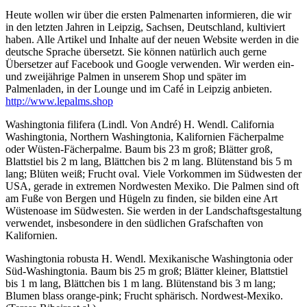
Heute wollen wir über die ersten Palmenarten informieren, die wir
in den letzten Jahren in Leipzig, Sachsen, Deutschland, kultiviert
haben.
Alle Artikel und Inhalte auf der neuen Website werden in die
deutsche Sprache übersetzt. Sie können natürlich auch gerne
Übersetzer auf Facebook und Google verwenden.
Wir werden ein-
und zweijährige Palmen in unserem Shop und später im
Palmenladen, in der Lounge und im Café in Leipzig anbieten.
http://www.lepalms.shop
Washingtonia filifera (Lindl. Von André) H. Wendl.
California
Washingtonia, Northern Washingtonia, Kalifornien Fächerpalme
oder Wüsten-Fächerpalme.
Baum bis 23 m groß;
Blätter groß,
Blattstiel bis 2 m lang, Blättchen bis 2 m lang.
Blütenstand bis 5 m
lang;
Blüten weiß;
Frucht oval. Viele Vorkommen im
Südwesten der
USA, gerade in extremen Nordwesten Mexiko. Die
Palmen sind oft
am Fuße von Bergen und Hügeln zu finden, sie bilden eine Art
Wüstenoase im Südwesten.
Sie werden in der Landschaftsgestaltung
verwendet, insbesondere in den südlichen Grafschaften von
Kalifornien.
Washingtonia robusta H. Wendl.
Mexikanische Washingtonia oder
Süd-Washingtonia.
Baum bis 25 m groß;
Blätter kleiner, Blattstiel
bis 1 m lang, Blättchen bis 1 m lang.
Blütenstand bis 3 m lang;
Blumen blass orange-pink;
Frucht sphärisch.
Nordwest-Mexiko.