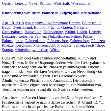
Garten
,
Leipzig
,
News
,
Palmen
,
Wirtschaft
,
Wissenschaft
Kultivierung von Butia Palmen in Leipzig und Deutschland
Apr. 18, 2018
von lepalms
0 Kommentare
Bäume
,
Baumschule
,
Butia
,
Deutschland
,
Europa
,
Früchte
,
Garten
,
Gärtnerei
,
Geleepalmen
,
Innovation
,
Kultivierung
,
Kultur
,
Laden
,
Leipzig
,
Leipziger
,
Leipziger Palmen
,
Nutzpflanzen
,
Palme
,
Palmen
,
Palmengarten
,
Palmenladen
,
Palmenschop
,
Palmenshop
,
Pflanzen
,
Pflanzenforschung
,
Pflanzenzucht
,
Produkte
,
Samen
,
seeds
,
shop
,
Startup
,
winterfest
,
winterhart
,
Wüste
Butia-Palmen oder Geleepalmen sind vielfältige Kultur- und
Nutzpflanzen. In ihren Ursprungsländern wird die Geleepalme als
Nutzpflanze angebaut, da die Pflanzen pflaumengroße Früchte
tragen, die sich zum direkten Verzehr sowie zur Herstellung von
Gelee und Marmeladen eignen. Der Geschmack weist
Ähnlichkeiten zu Pfirsichen und Ananas auf. Die besonders
nahrhaften Kerne eignen sich hervorragend zur Produktion von
Tierfutter können aber ebenfalls als Nuss verzehrt werden.
Aus einzelnen Samen können bis zu drei Keimlinge wachsen. Die
Frostresistenz variiert je nach Pflanze zwischen -8 °C und -15 °C.
Butia ist eine recht anspruchslose Palme, die sich in milden