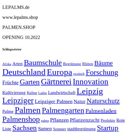
LEPALMS.de
www.lepalms.shop
PALMEN.SHOP
OPENING 10.2022
Schlagwörter
Baumschule
Bäume
Arten
Begrünung
Blüten
Afrika
Deutschland
Europa
Forschung
exotisch
Gärtnerei
Innovation
Garten
Früchte
Leipzig
Kultivierung
Landwirtschaft
Kultur
Laden
Leipziger
Naturschutz
Leipziger Palmen
Natur
Palmen
Palmengarten
Palmenladen
Palme
Palmenshop
Pflanzen
Pflanzenzucht
Rote
Produkte
palms
Sachsen
Startup
Samen
Liste
stadtbegrünung
Sommer