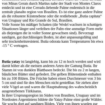
von Minas Gerais durch Martius nahe der Stadt von Montes Claros
entdeckt und ist eine Cerrado-liebende Palme endemisch in die
zentrale planalto region von Brasilien. Es ist eine ganz andere Palme
als die robustere Küstenebene oder die restliebende „Butia capitata“
von Uruguay und Rio Grande do Sul, Brasilien.
Volle Sonne bis mäßiger Schatten (die Wedel wachsen in schattigen
Situationen länger und verleihen der Palm eine anmutige Form mehr
als diejenigen die in voller Sonne gewachsen sind). Bevorzugt
sandigen, gut durchlässigen Boden, ist aber anpassungsfähig und
sehr trockenheitsresistent. Butia odorata kann Temperaturen bis etwa
-15 ° C vertragen.
Butia yatay
ist langlebig, kann bis zu 12 m hoch werden und wird
damit höher als die meisten anderen Arten der Gattung Butia. Ihr
Stamm ist von dunklen Blattbasen bedeckt. Die bis zu 2 m langen,
bläulichen Blätter sind gefiedert. Die gelben Blütenstände enthalten
bis zu 100 Blüten. Die Früchte haben einen Durchmesser von 3 bis
5 cm und sind für den Menschen nicht genießbar. Sie ziehen aber
viele Vögel an und waren die Hauptnahrung des wahrscheinlich
ausgestorbenen Türkisaras.
In ihrer Ursprungsregion im Süden von Brasilien, Uruguay und im
Nordosten Argentiniens bildete die Yatay-Palme einst große Wälder.
Sie wuchs dort auf sandigen Böden. Viele von ihnen wurden zur