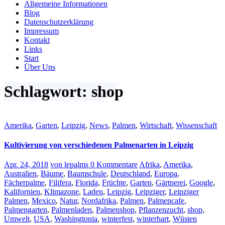
Allgemeine Informationen
Blog
Datenschutzerklärung
Impressum
Kontakt
Links
Start
Über Uns
Schlagwort: shop
Amerika
,
Garten
,
Leipzig
,
News
,
Palmen
,
Wirtschaft
,
Wissenschaft
Kultivierung von verschiedenen Palmenarten in Leipzig
Apr. 24, 2018
von lepalms
0 Kommentare
Afrika
,
Amerika
,
Australien
,
Bäume
,
Baumschule
,
Deutschland
,
Europa
,
Fächerpalme
,
Filifera
,
Florida
,
Früchte
,
Garten
,
Gärtnerei
,
Google
,
Kalifornien
,
Klimazone
,
Laden
,
Leipzig
,
Leipziger
,
Leipziger
Palmen
,
Mexico
,
Natur
,
Nordafrika
,
Palmen
,
Palmencafe
,
Palmengarten
,
Palmenladen
,
Palmenshop
,
Pflanzenzucht
,
shop
,
Umwelt
,
USA
,
Washingtonia
,
winterfest
,
winterhart
,
Wüsten