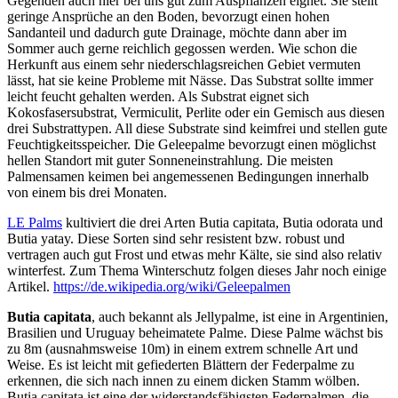
Gegenden auch hier bei uns gut zum Auspflanzen eignet. Sie stellt
geringe Ansprüche an den Boden, bevorzugt einen hohen
Sandanteil und dadurch gute Drainage, möchte dann aber im
Sommer auch gerne reichlich gegossen werden. Wie schon die
Herkunft aus einem sehr niederschlagsreichen Gebiet vermuten
lässt, hat sie keine Probleme mit Nässe. Das Substrat sollte immer
leicht feucht gehalten werden. Als Substrat eignet sich
Kokosfasersubstrat, Vermiculit, Perlite oder ein Gemisch aus diesen
drei Substrattypen. All diese Substrate sind keimfrei und stellen gute
Feuchtigkeitsspeicher. Die Geleepalme bevorzugt einen möglichst
hellen Standort mit guter Sonneneinstrahlung. Die meisten
Palmensamen keimen bei angemessenen Bedingungen innerhalb
von einem bis drei Monaten.
LE Palms
kultiviert die drei Arten Butia capitata, Butia odorata und
Butia yatay. Diese Sorten sind sehr resistent bzw. robust und
vertragen auch gut Frost und etwas mehr Kälte, sie sind also relativ
winterfest. Zum Thema Winterschutz folgen dieses Jahr noch einige
Artikel.
https://de.wikipedia.org/wiki/Geleepalmen
Butia capitata
, auch bekannt als Jellypalme, ist eine in Argentinien,
Brasilien und Uruguay beheimatete Palme. Diese Palme wächst bis
zu 8m (ausnahmsweise 10m) in einem extrem schnelle Art und
Weise. Es ist leicht mit gefiederten Blättern der Federpalme zu
erkennen, die sich nach innen zu einem dicken Stamm wölben.
Butia capitata ist eine der widerstandsfähigsten Federpalmen, die