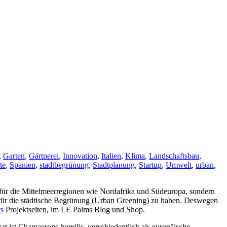
,
Garten
,
Gärtnerei
,
Innovation
,
Italien
,
Klima
,
Landschaftsbau
,
te
,
Spanien
,
stadtbegrünung
,
Stadtplanung
,
Startup
,
Umwelt
,
urban
,
 für die Mittelmeerregionen wie Nordafrika und Südeuropa, sondern
 für die städtische Begrünung (Urban Greening) zu haben. Deswegen
ts
Projektseiten, im LE Palms Blog und Shop.
rt ist Chamaerops humilis, verschiedentlich als europäische