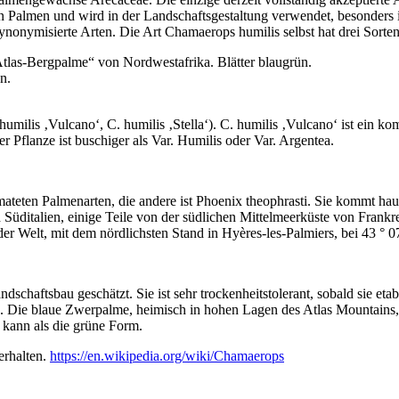
ten Palmen und wird in der Landschaftsgestaltung verwendet, besonde
ynonymisierte Arten. Die Art Chamaerops humilis selbst hat drei Sorten
„Atlas-Bergpalme“ von Nordwestafrika. Blätter blaugrün.
n.
humilis ‚Vulcano‘, C. humilis ‚Stella‘). C. humilis ‚Vulcano‘ ist ein ko
r Pflanze ist buschiger als Var. Humilis oder Var. Argentea.
teten Palmenarten, die andere ist Phoenix theophrasti. Sie kommt haupt
d Süditalien, einige Teile von der südlichen Mittelmeerküste von Fra
er Welt, mit dem nördlichsten Stand in Hyères-les-Palmiers, bei 43 ° 0
haftsbau geschätzt. Sie ist sehr trockenheitstolerant, sobald sie etablier
. Die blaue Zwerpalme, heimisch in hohen Lagen des Atlas Mountains, 
n kann als die grüne Form.
erhalten.
https://en.wikipedia.org/wiki/Chamaerops