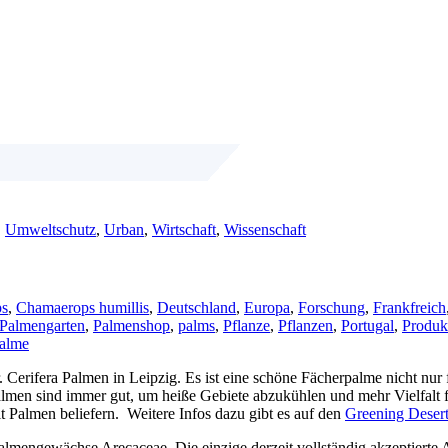
,
Umweltschutz
,
Urban
,
Wirtschaft
,
Wissenschaft
ps
,
Chamaerops humillis
,
Deutschland
,
Europa
,
Forschung
,
Frankfreich
Palmengarten
,
Palmenshop
,
palms
,
Pflanze
,
Pflanzen
,
Portugal
,
Produk
alme
Cerifera Palmen in Leipzig. Es ist eine schöne Fächerpalme nicht nur
almen sind immer gut, um heiße Gebiete abzukühlen und mehr Vielfalt
Palmen beliefern. Weitere Infos dazu gibt es auf den
Greening Deser
lmengewächse Arecaceae. Die einzige derzeit vollständig akzeptierte A