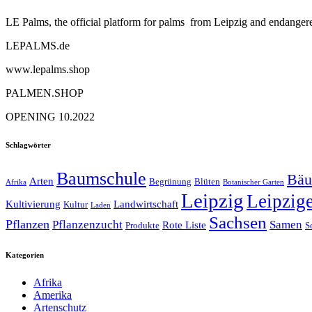
LE Palms, the official platform for palms from Leipzig and endangere
LEPALMS.de
www.lepalms.shop
PALMEN.SHOP
OPENING 10.2022
Schlagwörter
Baumschule
Bä
Arten
Begrünung
Blüten
Afrika
Botanischer Garten
Leipzig
Leipzig
Kultivierung
Landwirtschaft
Kultur
Laden
Sachsen
Pflanzen
Pflanzenzucht
Samen
Rote Liste
Produkte
S
Kategorien
Afrika
Amerika
Artenschutz