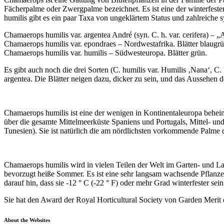
Fächerpalme oder Zwergpalme bezeichnet. Es ist eine der winterfes
humilis gibt es ein paar Taxa von ungeklärtem Status und zahlreiche s
Chamaerops humilis var. argentea André (syn. C. h. var. cerifera) – 
Chamaerops humilis var. epondraes – Nordwestafrika. Blätter blaugrü
Chamaerops humilis var. humilis – Südwesteuropa. Blätter grün.
Es gibt auch noch die drei Sorten (C. humilis var. Humilis ‚Nana‘, C. 
argentea. Die Blätter neigen dazu, dicker zu sein, und das Aussehen de
Chamaerops humilis ist eine der wenigen in Kontinentaleuropa beheima
über die gesamte Mittelmeerküste Spaniens und Portugals, Mittel- un
Tunesien). Sie ist natürlich die am nördlichsten vorkommende Palme d
Chamaerops humilis wird in vielen Teilen der Welt im Garten- und Landsc
bevorzugt heiße Sommer. Es ist eine sehr langsam wachsende Pflanze
darauf hin, dass sie -12 ° C (-22 ° F) oder mehr Grad winterfester sei
Sie hat den Award der Royal Horticultural Society von Garden Merit 
About the Websites