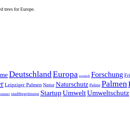
d trees for Europe.
Deutschland
Europa
Forschung
ume
Fr
exotisch
Palmen
er
Naturschutz
Leipziger Palmen
Natur
Palme
Startup
Umwelt
Umweltschutz
stadtbegrünung
ommer