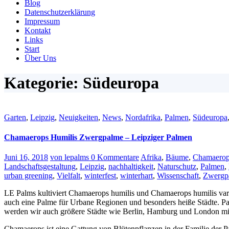
Blog
Datenschutzerklärung
Impressum
Kontakt
Links
Start
Über Uns
Kategorie: Südeuropa
Garten
,
Leipzig
,
Neuigkeiten
,
News
,
Nordafrika
,
Palmen
,
Südeuropa
Chamaerops Humilis Zwergpalme – Leipziger Palmen
Juni 16, 2018
von lepalms
0 Kommentare
Afrika
,
Bäume
,
Chamaero
Landschaftsgestaltung
,
Leipzig
,
nachhaltigkeit
,
Naturschutz
,
Palmen
,
urban greening
,
Vielfalt
,
winterfest
,
winterhart
,
Wissenschaft
,
Zwergp
LE Palms kultiviert Chamaerops humilis und Chamaerops humilis var. 
auch eine Palme für Urbane Regionen und besonders heiße Städte. P
werden wir auch größere Städte wie Berlin, Hamburg und London mit 
Chamaerops ist eine Gattung von Blütenpflanzen in der Familie der Pa