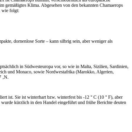
rs im gemäßigtes Klima. Abgesehen von den bekannten Chamaerops
 wie folgt:
mpakte, dornenlose Sorte – kann silbrig sein, aber weniger als
sächlich in Südwesteuropa vor, so wie in Malta, Sizilien, Sardinien,
nkreich und Monaco, sowie Nordwestafrika (Marokko, Algerien,
7 ‚N.
t ist. Sie ist winterhart bzw. winterfest bis -12 ° C (10 ° F), aber
wurde kürzlich in den Handel eingeführt und frühe Berichte deuten