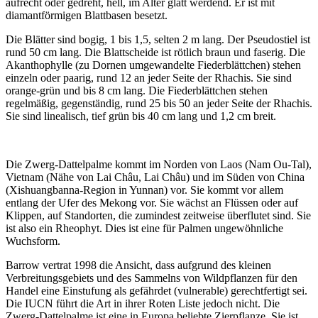
aufrecht oder gedreht, hell, im Alter glatt werdend. Er ist mit
diamantförmigen Blattbasen besetzt.
Die Blätter sind bogig, 1 bis 1,5, selten 2 m lang. Der Pseudostiel ist
rund 50 cm lang. Die Blattscheide ist rötlich braun und faserig. Die
Akanthophylle (zu Dornen umgewandelte Fiederblättchen) stehen
einzeln oder paarig, rund 12 an jeder Seite der Rhachis. Sie sind
orange-grün und bis 8 cm lang. Die Fiederblättchen stehen
regelmäßig, gegenständig, rund 25 bis 50 an jeder Seite der Rhachis.
Sie sind linealisch, tief grün bis 40 cm lang und 1,2 cm breit.
Die Zwerg-Dattelpalme kommt im Norden von Laos (Nam Ou-Tal),
Vietnam (Nähe von Lai Châu, Lai Châu) und im Süden von China
(Xishuangbanna-Region in Yunnan) vor. Sie kommt vor allem
entlang der Ufer des Mekong vor. Sie wächst an Flüssen oder auf
Klippen, auf Standorten, die zumindest zeitweise überflutet sind. Sie
ist also ein Rheophyt. Dies ist eine für Palmen ungewöhnliche
Wuchsform.
Barrow vertrat 1998 die Ansicht, dass aufgrund des kleinen
Verbreitungsgebiets und des Sammelns von Wildpflanzen für den
Handel eine Einstufung als gefährdet (vulnerable) gerechtfertigt sei.
Die IUCN führt die Art in ihrer Roten Liste jedoch nicht. Die
Zwerg-Dattelpalme ist eine in Europa beliebte Zierpflanze. Sie ist