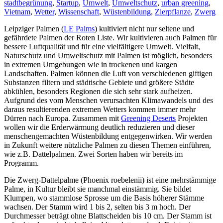
stadtbegrünung
,
Startup
,
Umwelt
,
Umweltschutz
,
urban greening
,
Vietnam
,
Wetter
,
Wissenschaft
,
Wüstenbildung
,
Zierpflanze
,
Zwerg
Leipziger Palmen (
LE Palms
) kultiviert nicht nur seltene und
gefährdete Palmen der Roten Liste. Wir kultivieren auch Palmen für
bessere Luftqualität und für eine vielfältigere Umwelt. Vielfalt,
Naturschutz und Umweltschutz mit Palmen ist möglich, besonders
in extremen Umgebungen wie in trockenen und kargen
Landschaften.
Palmen können die Luft von verschiedenen giftigen
Substanzen filtern und städtische Gebiete und größere Städte
abkühlen, besonders Regionen die sich sehr stark aufheizen.
Aufgrund des vom Menschen verursachten Klimawandels und des
daraus resultierenden extremen Wetters kommen immer mehr
Dürren nach Europa.
Zusammen mit
Greening Deserts
Projekten
wollen wir die Erderwärmung deutlich reduzieren und dieser
menschengemachten Wüstenbildung entgegenwirken. Wir werden
in Zukunft weitere nützliche Palmen zu diesen Themen einführen,
wie z.B. Dattelpalmen. Zwei Sorten haben wir bereits im
Programm.
Die Zwerg-Dattelpalme (Phoenix roebelenii) ist eine mehrstämmige
Palme, in Kultur bleibt sie manchmal einstämmig. Sie bildet
Klumpen, wo stammlose Sprosse um die Basis höherer Stämme
wachsen. Der Stamm wird 1 bis 2, selten bis 3 m hoch. Der
Durchmesser beträgt ohne Blattscheiden bis 10 cm. Der Stamm ist