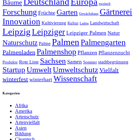
Deutschland
Europa
Bäume
exotisch
Gärtnerei
Forschung
Garten
Früchte
Gewächshaus
Innovation
Kultivierung
Landwirtschaft
Kultur
Laden
Leipzig
Leipziger
Leipziger Palmen
Natur
Palmen
Palmengarten
Naturschutz
Palme
Palmenshop
Palmenladen
Pflanzen
Pflanzenzucht
Sachsen
Samen
Rote Liste
stadtbegrünung
Produkte
Sommer
Startup
Umwelt
Umweltschutz
Vielfalt
Wissenschaft
winterfest
winterhart
Kategorien
Afrika
Amerika
Artenschutz
Artenvielfalt
Asien
Bildung
Cleantech