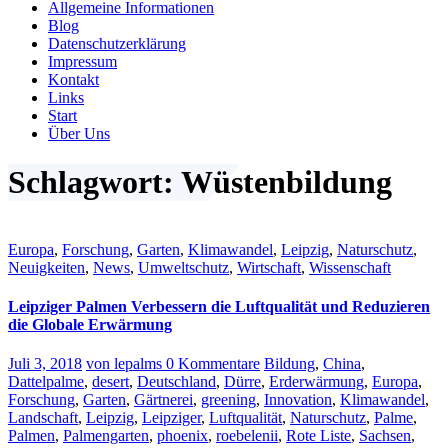
Allgemeine Informationen
Blog
Datenschutzerklärung
Impressum
Kontakt
Links
Start
Über Uns
Schlagwort: Wüstenbildung
Europa
,
Forschung
,
Garten
,
Klimawandel
,
Leipzig
,
Naturschutz
,
Neuigkeiten
,
News
,
Umweltschutz
,
Wirtschaft
,
Wissenschaft
Leipziger Palmen Verbessern die Luftqualität und Reduzieren
die Globale Erwärmung
Juli 3, 2018
von lepalms
0 Kommentare
Bildung
,
China
,
Dattelpalme
,
desert
,
Deutschland
,
Dürre
,
Erderwärmung
,
Europa
,
Forschung
,
Garten
,
Gärtnerei
,
greening
,
Innovation
,
Klimawandel
,
Landschaft
,
Leipzig
,
Leipziger
,
Luftqualität
,
Naturschutz
,
Palme
,
Palmen
,
Palmengarten
,
phoenix
,
roebelenii
,
Rote Liste
,
Sachsen
,