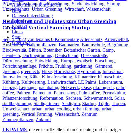
Pflanzenforschung
,
Stadtbegrünung
,
Stadtentwicklung
,
Startup
,
Allgemeine Informationen
Umweltschutz
,
Urban Greening
,
Wirtschaft
,
Wissenschaft
Blog
Datenschutzerklärung
Neuigkeiten und Updates zum Urban Greening
Impressum
Kontakt
Camp und Vertical Farming Startup
Links
Start
Sep. 5, 2022
von lepalms
0 Kommentare
Artenschutz
,
Artenvielfalt
,
Über Uns
Ausbildung
,
Balkonpflanzen
,
Baumarten
,
Baumschule
,
Begrünung
,
Biodiversität
,
Blüten
,
Botaniker
,
Botanischer Garten
,
Camp
,
cleantech
,
Dachbegrünung
,
Deutschland
,
Dieskaustraße
,
Dürreforschung
,
Entwicklung
,
Europa
,
exotisch
,
Forschung
,
Forschungsanlage
,
Früchte
,
Frühling
,
gardening
,
Gärtnerei
,
greening
,
greentech
,
Hitze
,
Hornstraße
,
Hydrokultur
,
Innovation
,
Innovationen
,
Kälte
,
Klimaforschung
,
Klimaretter
,
Klimaschutz
,
Kühlung
,
Kultivierung
,
Landwirtschaft
,
LE Palms
,
Lebensraum
,
Leipzig
,
Leipziger
,
nachhaltig
,
Netzwerk
,
Oase
,
ökologisch
,
palm
coffee
,
Palmen
,
Palmenart
,
Palmenshop
,
Palmkaffee
,
Permakultur
,
Pflanzenforschung
,
Reformation
,
Sachsen
,
Schwammstadt
,
Solar
,
stadtbegrünung
,
Stadtgärtnerei
,
Stadtgrün
,
Startup
,
Töpfe
,
Tropen
,
Umweltschutz
,
urban
,
urban cooling
,
urban farming
,
urban
greening
,
Vertical Farming
,
Wissenschaft
,
Zentrum
,
Zimmerpflanzen
,
Zukunft
LE PALMS
, die erste offizielle Urban Greening und Leipziger