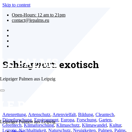
Skip to content
Open-Hours: 12 am to 21pm
contact@lepalms.eu
LE PALMS
Schlagwort: exotisch
Leipziger Palmen aus Leipzig
LE PALMS
Artenrettung
,
Artenschutz
,
Artenvielfalt
,
Bildung
,
Cleantech
,
Dürreforschung
,
Environment
,
Europa
,
Forschung
,
Garten
,
Leipziger Palmen aus Leipzig
Greentech
,
Klimaforschung
,
Klimaschutz
,
Klimawandel
,
Kultur
,
Leipzig
,
Nachhaltigkeit
,
Naturschutz
,
Neuigkeiten
,
Palmen
,
Palms
,
Home