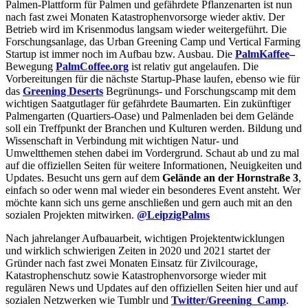
Palmen-Plattform für Palmen und gefährdete Pflanzenarten ist nun
nach fast zwei Monaten Katastrophenvorsorge wieder aktiv. Der
Betrieb wird im Krisenmodus langsam wieder weitergeführt. Die
Forschungsanlage, das Urban Greening Camp und Vertical Farming
Startup ist immer noch im Aufbau bzw. Ausbau. Die
PalmKaffee
–
Bewegung
PalmCoffee.org
ist relativ gut angelaufen. Die
Vorbereitungen für die nächste Startup-Phase laufen, ebenso wie für
das
Greening Deserts
Begrünungs- und Forschungscamp mit dem
wichtigen Saatgutlager für gefährdete Baumarten. Ein zukünftiger
Palmengarten (Quartiers-Oase) und Palmenladen bei dem Gelände
soll ein Treffpunkt der Branchen und Kulturen werden. Bildung und
Wissenschaft in Verbindung mit wichtigen Natur- und
Umweltthemen stehen dabei im Vordergrund. Schaut ab und zu mal
auf die offiziellen Seiten für weitere Informationen, Neuigkeiten und
Updates. Besucht uns gern auf dem
Gelände an der Hornstraße 3
,
einfach so oder wenn mal wieder ein besonderes Event ansteht. Wer
möchte kann sich uns gerne anschließen und gern auch mit an den
sozialen Projekten mitwirken.
@LeipzigPalms
Nach jahrelanger Aufbauarbeit, wichtigen Projektentwicklungen
und wirklich schwierigen Zeiten in 2020 und 2021 startet der
Gründer nach fast zwei Monaten Einsatz für Zivilcourage,
Katastrophenschutz sowie Katastrophenvorsorge wieder mit
regulären News und Updates auf den offiziellen Seiten hier und auf
sozialen Netzwerken wie Tumblr und
Twitter/Greening_Camp
.