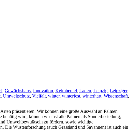
ei
,
Gewächshaus
,
Innovation
,
Keimbeutel
,
Laden
,
Leipzig
,
Leipziger
,
t
,
Umweltschutz
,
Vielfalt
,
winter
,
winterfest
,
winterhart
,
Wissenschaft
,
 Arten präsentieren.
Wir können eine große Auswahl an Palmen-
 benötig wird, können wir fast alle Palmen als Sonderbestellung,
tz und Umweltbewußtsein zu fördern, sowie wichtige
den. Die Wüstenforschung (auch Grassland und Savannen) ist auch ein