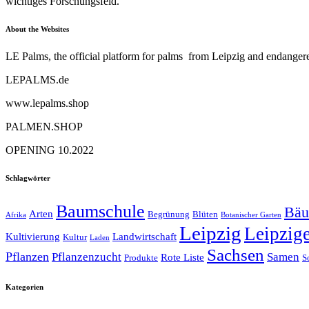
wichtiges Forschungsfeld.
About the Websites
LE Palms, the official platform for palms from Leipzig and endangere
LEPALMS.de
www.lepalms.shop
PALMEN.SHOP
OPENING 10.2022
Schlagwörter
Baumschule
Bä
Arten
Begrünung
Blüten
Afrika
Botanischer Garten
Leipzig
Leipzig
Kultivierung
Landwirtschaft
Kultur
Laden
Sachsen
Pflanzen
Pflanzenzucht
Samen
Rote Liste
Produkte
S
Kategorien