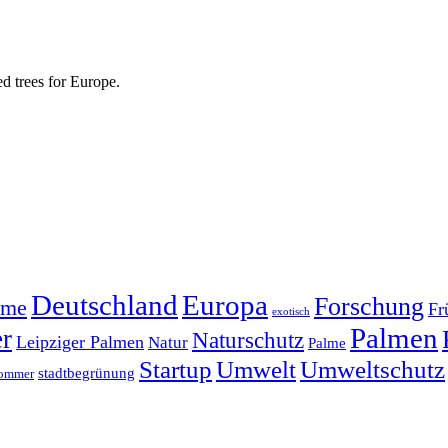
d trees for Europe.
Deutschland
Europa
Forschung
ume
Fr
exotisch
Palmen
er
Naturschutz
Leipziger Palmen
Natur
Palme
Startup
Umwelt
Umweltschutz
stadtbegrünung
ommer