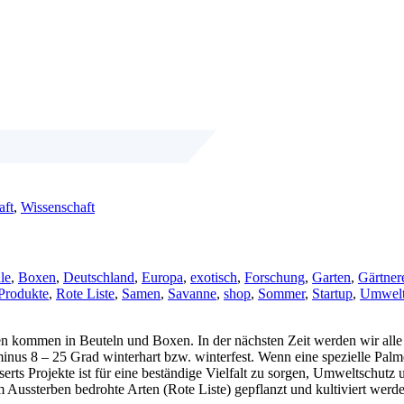
aft
,
Wissenschaft
le
,
Boxen
,
Deutschland
,
Europa
,
exotisch
,
Forschung
,
Garten
,
Gärtner
Produkte
,
Rote Liste
,
Samen
,
Savanne
,
shop
,
Sommer
,
Startup
,
Umwel
ten kommen in Beuteln und Boxen. In der nächsten Zeit werden wir alle
minus 8 – 25 Grad winterhart bzw. winterfest.
Wenn eine spezielle Palme
serts Projekte ist für eine beständige Vielfalt zu sorgen, Umweltschu
 Aussterben bedrohte Arten (Rote Liste) gepflanzt und kultiviert wer