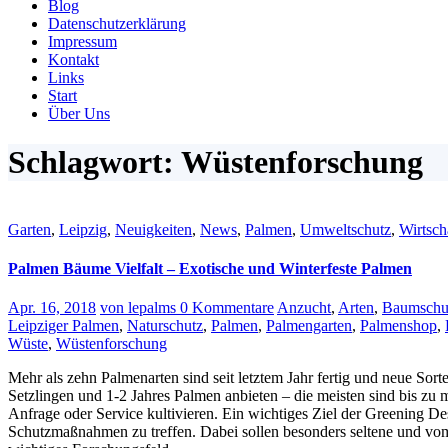
Blog
Datenschutzerklärung
Impressum
Kontakt
Links
Start
Über Uns
Schlagwort: Wüstenforschung
Garten
,
Leipzig
,
Neuigkeiten
,
News
,
Palmen
,
Umweltschutz
,
Wirtsch
Palmen Bäume Vielfalt – Exotische und Winterfeste Palmen
Apr. 16, 2018
von lepalms
0 Kommentare
Anzucht
,
Arten
,
Baumschu
Leipziger Palmen
,
Naturschutz
,
Palmen
,
Palmengarten
,
Palmenshop
,
Wüste
,
Wüstenforschung
Mehr als zehn Palmenarten sind seit letztem Jahr fertig und neue Sor
Setzlingen und 1-2 Jahres Palmen anbieten – die meisten sind bis zu 
Anfrage oder Service kultivieren.
E
in wichtiges Ziel der Greening De
Schutzmaßnahmen zu treffen. Dabei sollen besonders seltene und vom